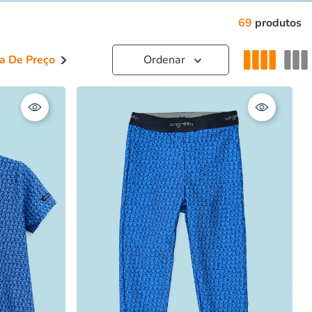
69
produtos
a De Preço
9,00
–
R$ 329,00