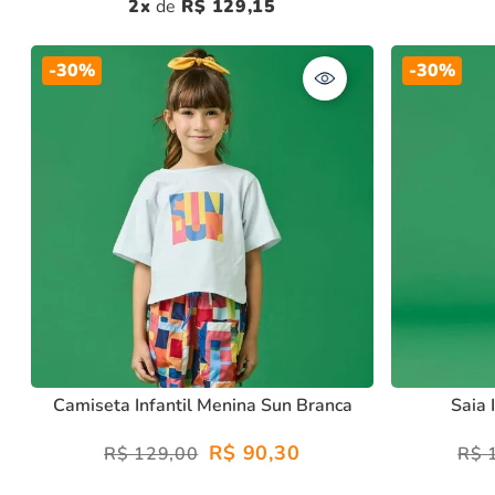
2
R$
129
,
15
-
30%
-
30%
Camiseta Infantil Menina Sun Branca
Saia 
R$
90
,
30
R$
129
,
00
R$