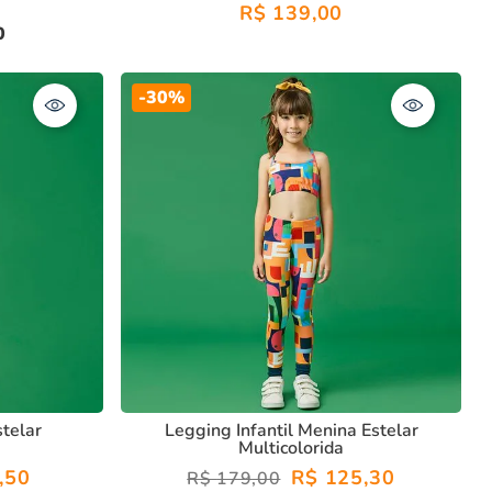
R$
139
,
00
0
-
30%
stelar
Legging Infantil Menina Estelar
Multicolorida
,
50
R$
125
,
30
R$
179
,
00