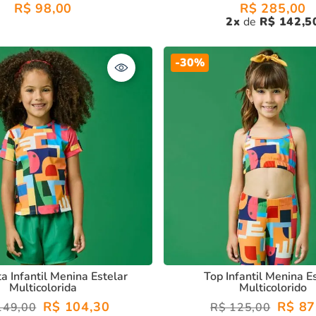
R$
98
,
00
R$
285
,
00
2
R$
142
,
5
-
30%
a Infantil Menina Estelar
Top Infantil Menina E
Multicolorida
Multicolorido
R$
104
,
30
R$
87
149
,
00
R$
125
,
00