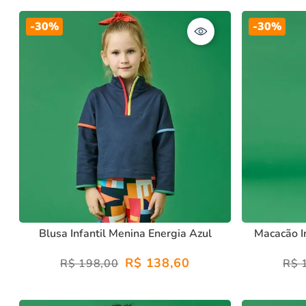
-
30%
-
30%
Blusa Infantil Menina Energia Azul
Macacão In
R$
138
,
60
R$
198
,
00
R$