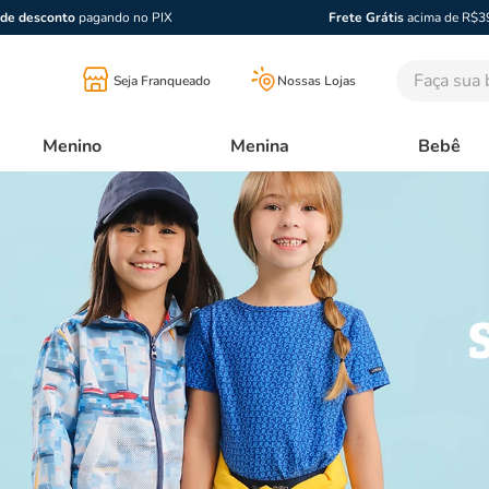
de desconto
pagando no PIX
Frete Grátis
acima de R$3
Faça sua bu
Seja Franqueado
Nossas Lojas
Menino
Menina
Bebê