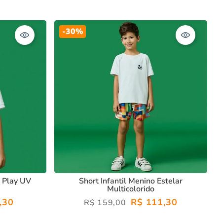
-
30%
o Play UV
Short Infantil Menino Estelar
Multicolorido
,
30
R$
111
,
30
R$
159
,
00