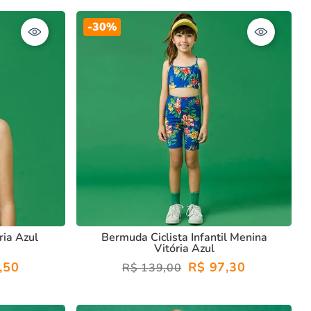
-
30%
ria Azul
Bermuda Ciclista Infantil Menina
Vitória Azul
,
50
R$
97
,
30
R$
139
,
00