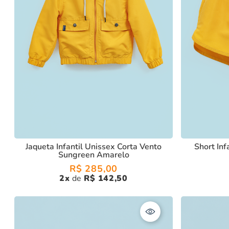
Jaqueta Infantil Unissex Corta Vento
Short In
Sungreen Amarelo
R$
285
,
00
2
R$
142
,
50