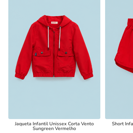
Jaqueta Infantil Unissex Corta Vento
Short Inf
Sungreen Vermelho