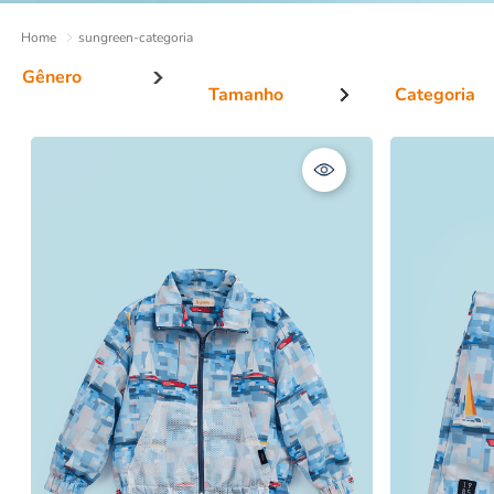
sungreen-categoria
Tamanho
Categoria
Menina
Infantil
Bermuda
Menino
Blusa e Re
Calça
Camiseta e
Casaco e J
Macacão e 
Praia
Saia e Shor