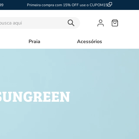
99
Primeira compra com 15% OFF use o CUPOM15
sca aqui
Praia
Acessórios