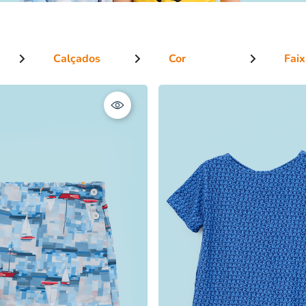
Cor
Faix
R$ 4
gata
 Regata
aqueta
Jardineira
t