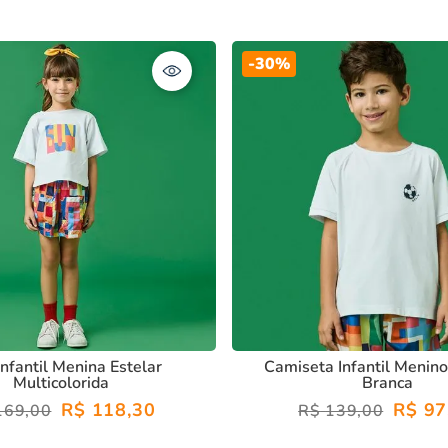
-
30%
Infantil Menina Estelar
Camiseta Infantil Menin
Multicolorida
Branca
R$
118
,
30
R$
97
169
,
00
R$
139
,
00