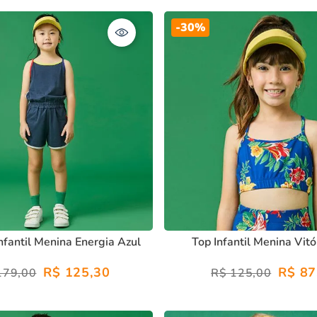
-
30%
fantil Menina Energia Azul
Top Infantil Menina Vitó
R$
125
,
30
R$
87
179
,
00
R$
125
,
00