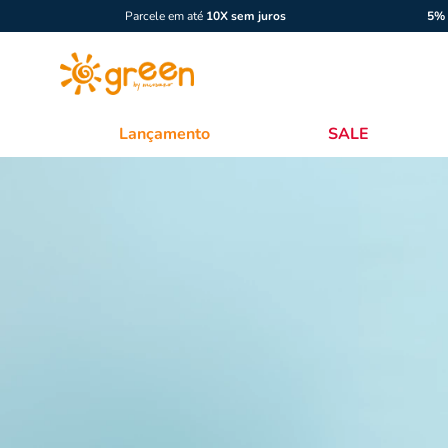
Parcele em até
10X sem juros
5% 
Lançamento
SALE