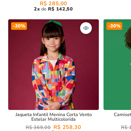
R$
285
,
00
2
R$
142
,
50
-
30%
-
30%
Jaqueta Infantil Menina Corta Vento
Camiset
Estelar Multicolorida
R$
258
,
30
R$
369
,
00
R$