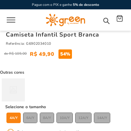
Pague com o PIX e ganhe
5% de desconto
Camiseta Infantil Sport Branca
Referência
:
G6902034010
R$
49
,
90
54%
R$
109
,
00
Outras cores
tamanho
4A/Y
6A/Y
8A/Y
10A/Y
12A/Y
14A/Y