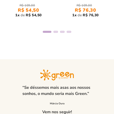
R$
109
,
00
R$
109
,
00
R$
54
,
50
R$
76
,
30
1
R$
54
,
50
1
R$
76
,
30
“Se déssemos mais asas aos nossos
sonhos, o mundo seria mais Green.”
Vem nos seguir!