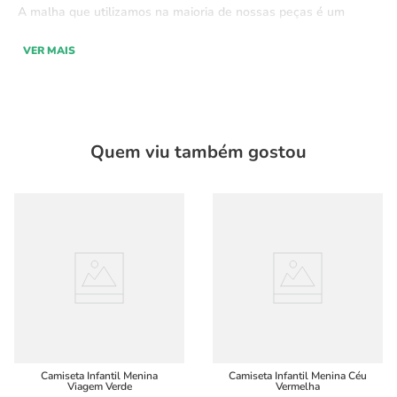
A malha que utilizamos na maioria de nossas peças é um
pouco mais pesada e tem uma espessura de fio que
VER MAIS
proporciona uma silhueta mais estruturada nas peças.
Quem viu também gostou
Camiseta Infantil Menina
Camiseta Infantil Menina Céu
Viagem Verde
Vermelha