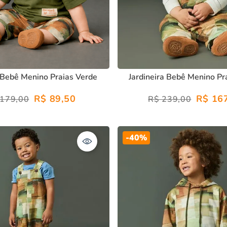
 Bebê Menino Praias Verde
Jardineira Bebê Menino Pr
R$
89
,
50
R$
16
179
,
00
R$
239
,
00
-
40%