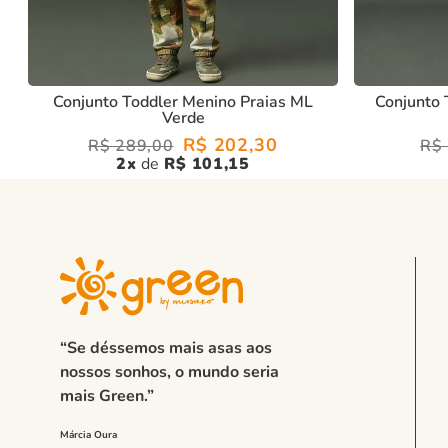
Conjunto Toddler Menino Praias ML
Conjunto 
Verde
R$
202
,
30
R$
289
,
00
R$
2
R$
101
,
15
“Se déssemos mais asas aos
nossos sonhos, o mundo seria
mais Green.”