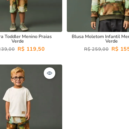
ira Toddler Menino Praias
Blusa Moletom Infantil Me
Verde
Verde
R$
119
,
50
R$
15
239
,
00
R$
259
,
00