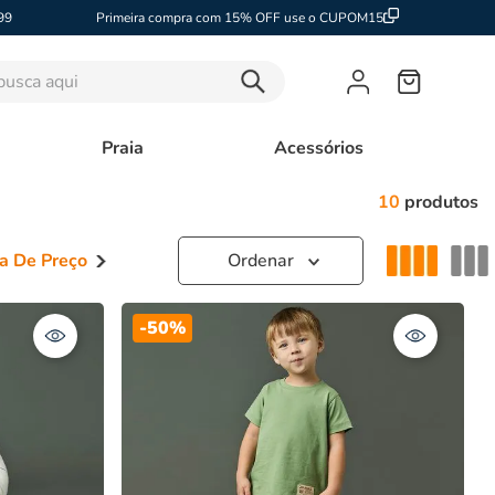
99
Primeira compra com 15% OFF use o CUPOM15
sca aqui
Praia
Acessórios
10
produtos
a De Preço
9,00
–
R$ 203,00
-
50%