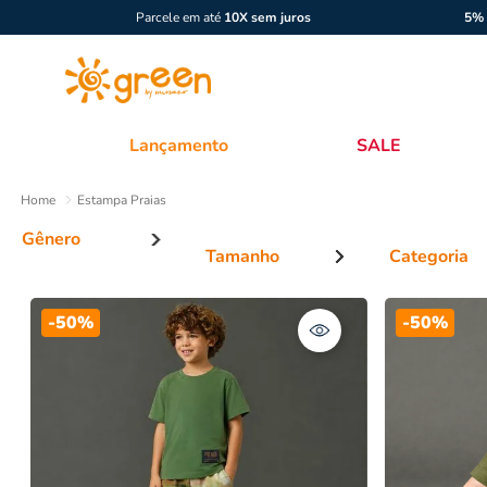
Parcele em até
10X sem juros
5% 
Lançamento
SALE
Estampa Praias
Tamanho
Categoria
Menino
Infantil
Casaco e J
-
50%
-
50%
Conjuntos
Primeiros passos
Bebê