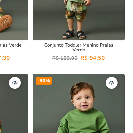
aias Verde
Conjunto Toddler Menino Praias
Verde
7
,
30
R$
94
,
50
R$
189
,
00
-
30%