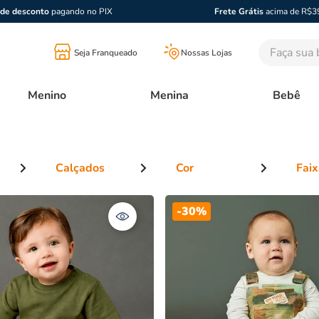
de desconto
pagando no PIX
Frete Grátis
acima de R$3
Faça sua bu
Seja Franqueado
Nossas Lojas
Menino
Menina
Bebê
Cor
Faix
aqueta
R$ 8
-
30%