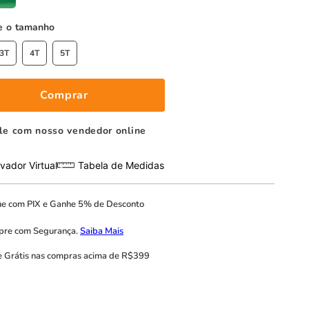
tamanho
3T
4T
5T
Comprar
le com nosso vendedor online
vador Virtual
Tabela de Medidas
ue com
PIX
e
Ganhe 5% de Desconto
pre com
Segurança.
Saiba Mais
e Grátis
nas compras acima de R$399