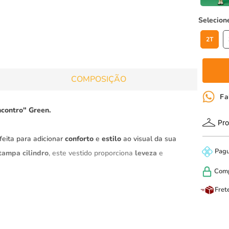
2T
COMPOSIÇÃO
Fa
contro" Green.
Pro
feita para adicionar
conforto
e
estilo
ao visual da sua
Pag
tampa cilindro
, este vestido proporciona
leveza
e
Com
Fret
ento impecável
, destacando-se pelo toque suave e
lagem estruturada garante que a pequena se sinta à
ok com sofisticação.