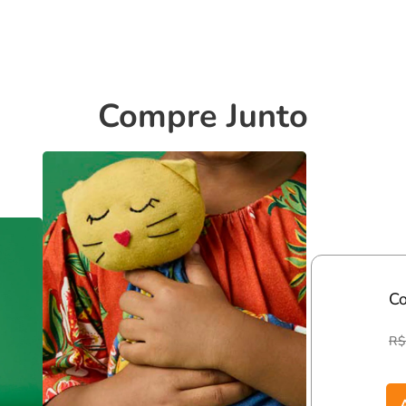
e o melhor do
estilo
e do
conforto
, tornando-se uma
.
Compre Junto
 de diversão e lazer.
es e cheios de estilo.
se sentirá
confortável, estilosa
e pronta para aproveitar
C
R$