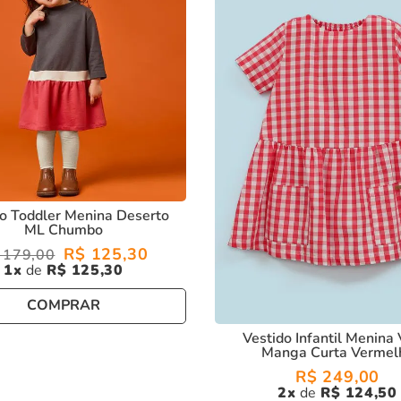
do Toddler Menina Deserto
ML Chumbo
R$
125
,
30
179
,
00
1
R$
125
,
30
COMPRAR
Vestido Infantil Menina 
Manga Curta Vermel
R$
249
,
00
2
R$
124
,
50