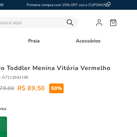
99
Primeira compra com 15% OFF use o CUPOM15
sca aqui
Praia
Acessórios
do Toddler Menina Vitória Vermelho
:
G7112042100
R$
89
,
50
79
,
00
50%
ores