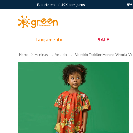
Parcele em até
10X sem juros
5% 
Lançamento
SALE
Meninas
Vestido
Vestido Toddler Menina Vitória V