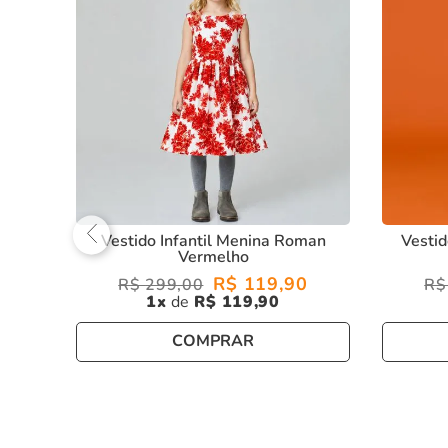
0
Vestido Infantil Menina Roman
Vesti
Vermelho
R$
119
,
90
R$
299
,
00
R$
1
R$
119
,
90
COMPRAR