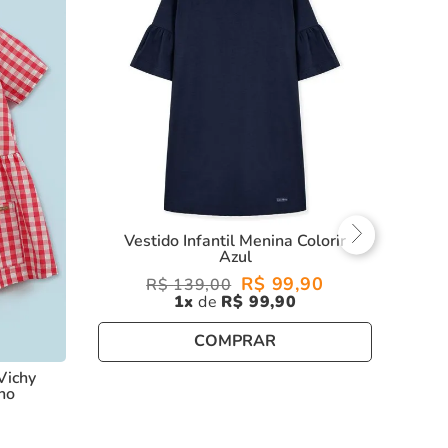
Vestido Infantil Menina Colorir
Azul
R$
99
,
90
R$
139
,
00
1
R$
99
,
90
COMPRAR
Vichy
ho