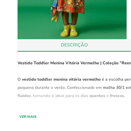
DESCRIÇÃO
Vestido Toddler Menina Vitória Vermelho
|
Coleção "Reen
O
vestido toddler menina vitória vermelho
é a escolha per
pequena durante o verão. Confeccionado em
malha 30/1 es
fluidez
, tornando-o ideal para os dias
quentes
e
frescos.
Com um design
simples e elegante
, o vestido oferece
caim
VER MAIS
natural do algodão e uma
linda estampa florida
. Sua mode
vontade, enquanto o toque delicado do tecido completa o lo