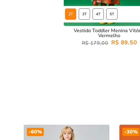
2T
3T
4T
5T
Vestido Toddler Menina Vitó
Vermelho
R$ 89,50
R$ 179,00
-
60%
-
30%
cia