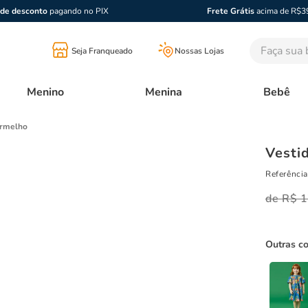
de desconto
pagando no PIX
Frete Grátis
acima de R$3
Faça sua bu
Seja Franqueado
Nossas Lojas
Menino
Menina
Bebê
ermelho
Vesti
Referência
R$
1
Outras c