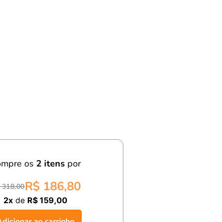
ompre os
2
itens
por
R$ 186,80
 318,00
2x
de
R$ 159,00
Adicionar ao carrinho