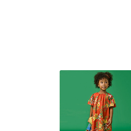
Exclusivo da c
oleção "Reencontro" Green,
este vestido un
peça básica e essencial para qualquer guarda-roupa infantil
Características:
Material:
100% algodão, perfeito para o verão.
Conforto:
Tecido suave e natural, ideal para momentos
Versatilidade:
Perfeito para compor looks frescos, lev
Com o
vestido infantil toddler vitória vermelho,
sua filha 
os dias mais quentes com muito
charme
e
praticidade.