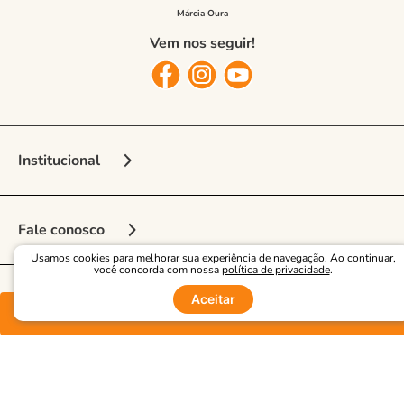
Vem nos seguir!
Institucional
Sobre a Marca
Fale conosco
Nossas Lojas
Usamos cookies para melhorar sua experiência de navegação. Ao continuar,
Vendedora Online
você concorda com nossa
política de privacidade
.
Seja Franqueado
Aceitar
Multimarcas
Segurança
Regulamento e Promoções
Comprar
Central de Atendimento
Entrega e frete
Opiniões
Como comprar