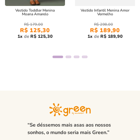
Vestido Toddler Menina
Vestido Infantil Menina Amor
Moana Amarelo
Vermelho
R$
179
,
00
R$
298
,
00
R$
125
,
30
R$
189
,
90
1
R$
125
,
30
1
R$
189
,
90
“Se déssemos mais asas aos nossos
sonhos, o mundo seria mais Green.”