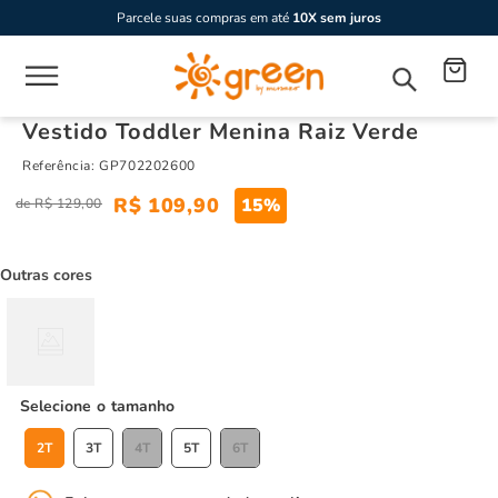
Parcele suas compras em até
10X sem juros
Vestido Toddler Menina Raiz Verde
Referência
:
GP702202600
R$
109
,
90
15%
R$
129
,
00
Outras cores
tamanho
2T
3T
4T
5T
6T