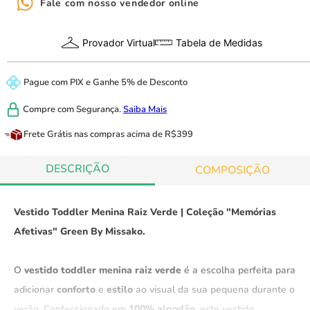
Fale com nosso vendedor online
Provador Virtual
Tabela de Medidas
Pague com
PIX
e
Ganhe 5% de Desconto
Compre com
Segurança.
Saiba Mais
Frete Grátis
nas compras acima de R$399
DESCRIÇÃO
COMPOSIÇÃO
Vestido Toddler Menina Raiz Verde |
Coleção "Memórias
Afetivas" Green By Missako.
O
vestido toddler menina raiz verde
é a escolha perfeita para
adicionar
conforto
e
estilo
ao visual da sua pequena durante o
verão. Confeccionado em
100% algodão
, este vestido