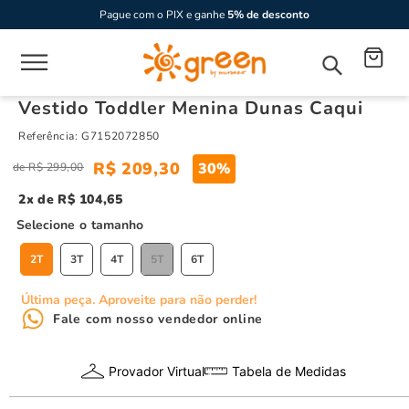
Pague com o PIX e ganhe
5% de desconto
Vestido Toddler Menina Dunas Caqui
Referência
:
G7152072850
R$
209
,
30
30%
R$
299
,
00
2
R$
104
,
65
tamanho
2T
3T
4T
5T
6T
Última peça. Aproveite para não perder!
Fale com nosso vendedor online
Provador Virtual
Tabela de Medidas