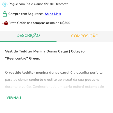
Pague com
PIX
e
Ganhe 5% de Desconto
Compre com
Segurança.
Saiba Mais
Frete Grátis
nas compras acima de R$399
DESCRIÇÃO
COMPOSIÇÃO
Vestido Toddler Menina Dunas Caqui | Coleção
"Reencontro" Green.
O
vestido toddler menina dunas caqui
é a escolha perfeita
para adicionar
conforto
e
estilo
ao visual da sua
pequena
durante o verão. Confeccionado em
sarja oxford estampado
de altíssima qualidade, este vestido proporciona
leveza
e
VER MAIS
fluidez
, tornando-o ideal para os dias
quentes
e
frescos.