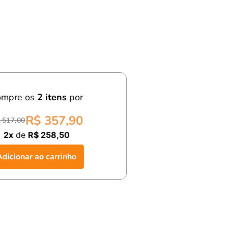
ompre os
2
itens
por
R$ 357,90
 517,00
2x
de
R$ 258,50
Adicionar ao carrinho