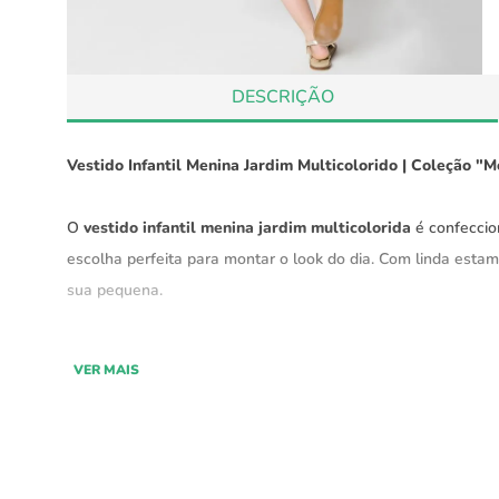
DESCRIÇÃO
Vestido Infantil Menina Jardim Multicolorido | Coleção "
O
vestido infantil menina jardim multicolorida
é confecci
escolha perfeita para montar o look do dia. Com linda estam
sua pequena.
Coleção "Memórias Afetivas" Green By Missako.
VER MAIS
O tecido em viscose proporciona fluidez, tornando-o leve e c