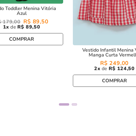
do Toddler Menina Vitória
Azul
R$
89
,
50
$
179
,
00
1
R$
89
,
50
COMPRAR
Vestido Infantil Menina 
Manga Curta Vermel
R$
249
,
00
2
R$
124
,
50
COMPRAR