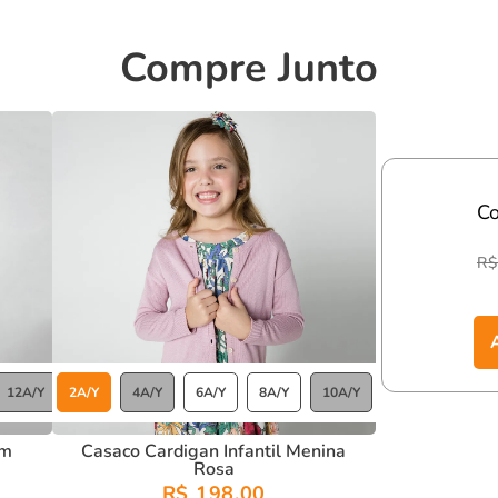
Compre Junto
C
R$
12A/Y
2A/Y
4A/Y
6A/Y
8A/Y
10A/Y
12A/Y
im
Casaco Cardigan Infantil Menina
Rosa
R$ 198,00