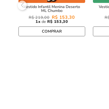
Vestido Infantil Menina Deserto
Vesti
ML Chumbo
R$
153
,
30
R$
219
,
00
R
1
R$
153
,
30
COMPRAR