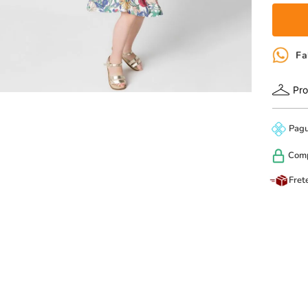
Fa
Pro
Pag
Com
Fret