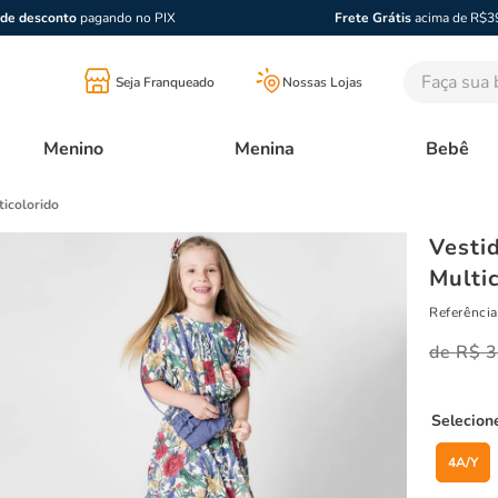
de desconto
pagando no PIX
Frete Grátis
acima de R$3
Faça sua bu
Seja Franqueado
Nossas Lojas
Menino
Menina
Bebê
ticolorido
Vesti
Multi
Referência
R$
3
4A/Y