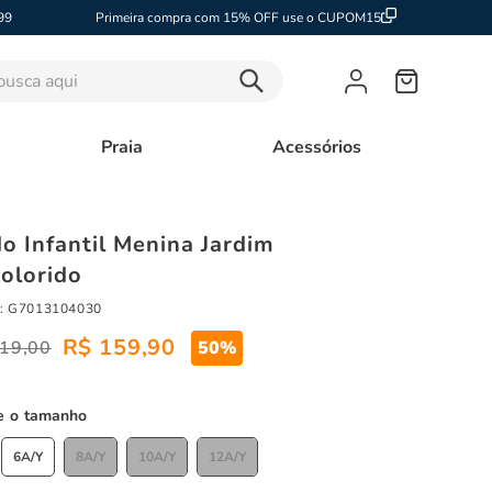
99
Primeira compra com 15% OFF use o CUPOM15
sca aqui
Praia
Acessórios
do Infantil Menina Jardim
colorido
:
G7013104030
R$
159
,
90
19
,
00
50%
tamanho
6A/Y
8A/Y
10A/Y
12A/Y