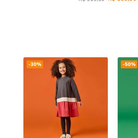
-
30%
-
50%
da