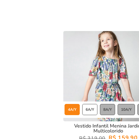
4A/Y
6A/Y
8A/Y
10A/Y
Vestido Infantil Menina Jard
Multicolorido
R$ 159,90
R$ 319,00