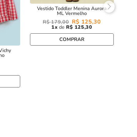
Vestido Toddler Menina Aurora
ML Vermelho
R$
125
,
30
R$
179
,
00
1
R$
125
,
30
COMPRAR
Vichy
ho