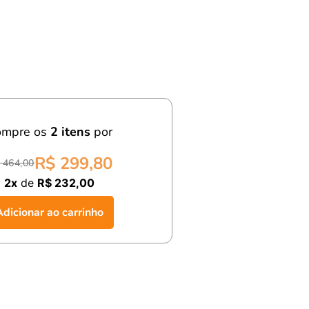
ompre os
2
itens
por
R$ 299,80
 464,00
2x
de
R$ 232,00
Adicionar ao carrinho