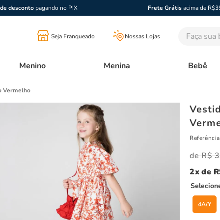
de desconto
pagando no PIX
Frete Grátis
acima de R$3
Faça sua bu
Seja Franqueado
Nossas Lojas
Menino
Menina
Bebê
ão Vermelho
Vesti
Verme
Referência
R$
3
2
R
4A/Y