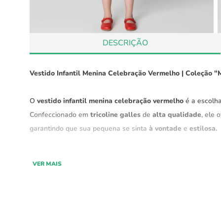
DESCRIÇÃO
Vestido Infantil Menina Celebração Vermelho | Coleção "
O
vestido infantil menina celebração vermelho
é a escolha
Confeccionado em
tricoline galles
de
alta qualidade
, ele
garantindo que sua pequena se sinta
à vontade
e
estilosa.
Parte da
coleção "Memórias Afetivas" Green.
Com um
des
VER MAIS
para os
dias mais quentes
. Seu toque suave e estrutura le
tornando-o ideal para atividades ao ar livre, passeios ou a
Características: