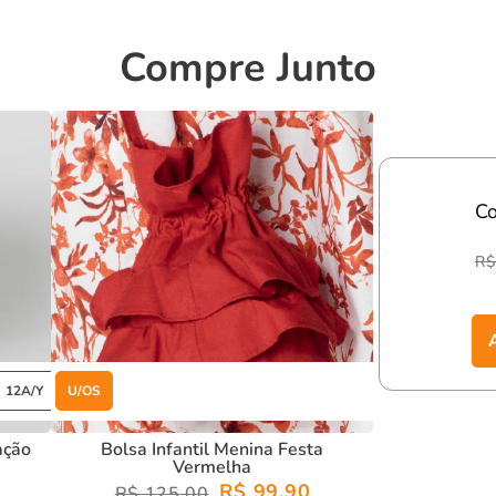
ta durabilidade.
Compre Junto
quentes.
lha estará pronta para
brilhar
com
estilo
e
conforto!
C
R$
12A/Y
U/OS
ação
Bolsa Infantil Menina Festa
Vermelha
R$ 99,90
R$ 125,00