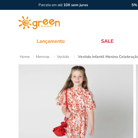
Parcele em até
10X sem juros
5% 
Lançamento
SALE
Meninas
Vestido
Vestido Infantil Menina Celebraç