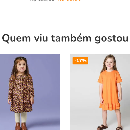
Quem viu também gostou
-
17%