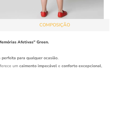
COMPOSIÇÃO
Memórias Afetivas" Green.
 perfeita para qualquer ocasião.
 oferece um
caimento impecável
e
conforto excepcional
,
ign
encantador
, este vestido é uma excelente opção
ve proporcionam um visual
moderno
e
sofisticado
,
té mesmo para um evento especial.