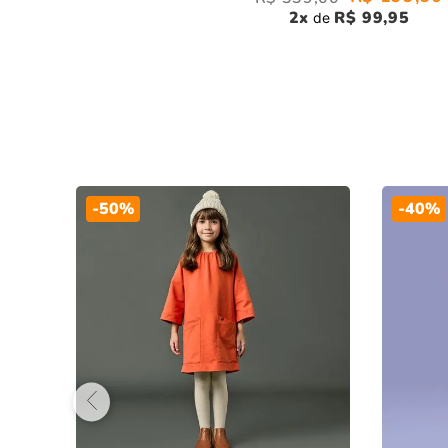
2
x
R$ 99,95
de
-
50%
-
40%
ari
0