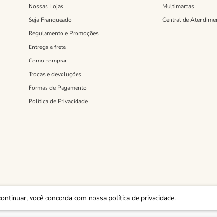
Nossas Lojas
Multimarcas
Seja Franqueado
Central de Atendime
Regulamento e Promoções
Entrega e frete
Como comprar
Trocas e devoluções
Formas de Pagamento
Política de Privacidade
continuar, você concorda com nossa
política de privacidade
.
 RUA JOAQUIM MARRA, 1037- SÃO PAULO - SP - CEP: 03514-003.