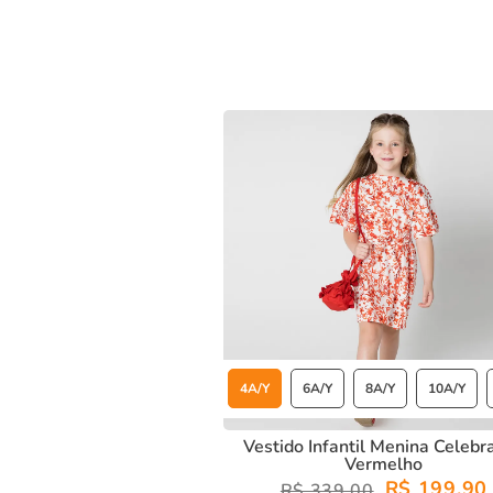
Material:
Tricoline galles, com um toque superior e al
Estilo:
Elegante e sofisticado com caimento leve.
Conforto:
Design leve e fluido, perfeito para os dias 
Com o
vestido infantil menina celebração vermelho,
sua fi
4A/Y
6A/Y
8A/Y
10A/Y
Vestido Infantil Menina Celebr
Vermelho
R$ 199,90
R$ 339,00