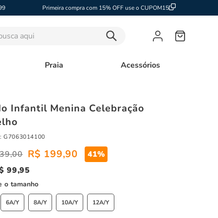
99
Primeira compra com 15% OFF use o CUPOM15
sca aqui
Praia
Acessórios
do Infantil Menina Celebração
lho
:
G7063014100
R$
199
,
90
39
,
00
41%
$
99
,
95
tamanho
6A/Y
8A/Y
10A/Y
12A/Y