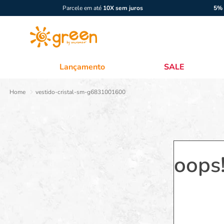
Parcele em até
10X sem juros
5% 
Lançamento
SALE
vestido-cristal-sm-g6831001600
oops