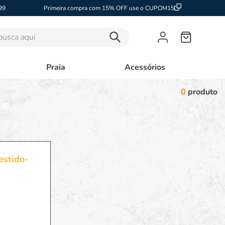
99
Primeira compra com 15% OFF use o CUPOM15
sca aqui
Praia
Acessórios
0
produto
estido-