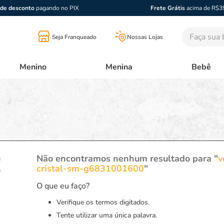
de desconto
pagando no PIX
Frete Grátis
acima de R$3
Faça sua bu
Seja Franqueado
Nossas Lojas
Menino
Menina
Bebê
!
Não encontramos nenhum resultado para "
v
cristal-sm-g6831001600
"
O que eu faço?
Verifique os termos digitados.
Tente utilizar uma única palavra.