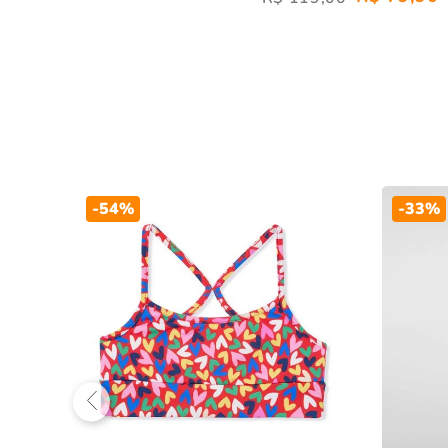
-
54%
-
33%