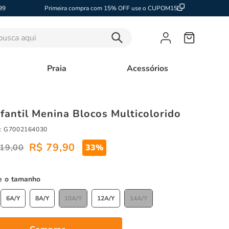
99
Primeira compra com 15% OFF use o CUPOM15
sca aqui
Praia
Acessórios
nfantil Menina Blocos Multicolorido
:
G7002164030
R$
79
,
90
19
,
00
33%
tamanho
6A/Y
8A/Y
10A/Y
12A/Y
14A/Y