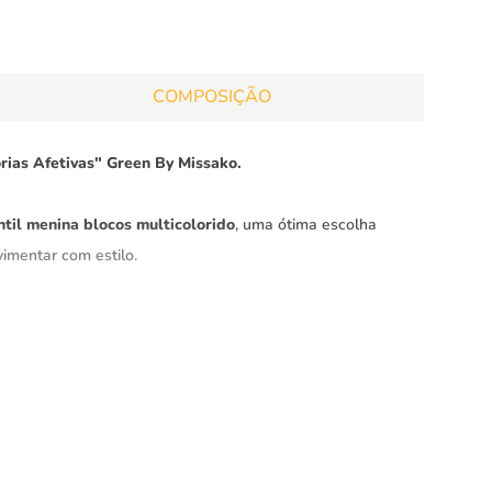
COMPOSIÇÃO
rias Afetivas" Green By Missako.
ntil menina blocos multicolorido
, uma ótima escolha
imentar com estilo.
e eficácia contra raios ultravioleta, mesmo após várias
malha hidrata durante o uso, ativando os benefícios pelo