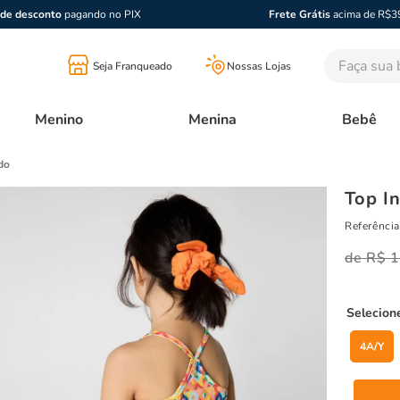
de desconto
pagando no PIX
Frete Grátis
acima de R$3
Faça sua bu
Seja Franqueado
Nossas Lojas
Menino
Menina
Bebê
do
Top I
Referência
R$
1
4A/Y