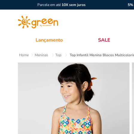
Parcele em até
10X sem juros
5% 
Lançamento
SALE
Meninas
Top
Top Infantil Menina Blocos Multicolori