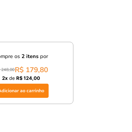
ompre os
2
itens
por
R$ 179,80
 248,00
2x
de
R$ 124,00
Adicionar ao carrinho