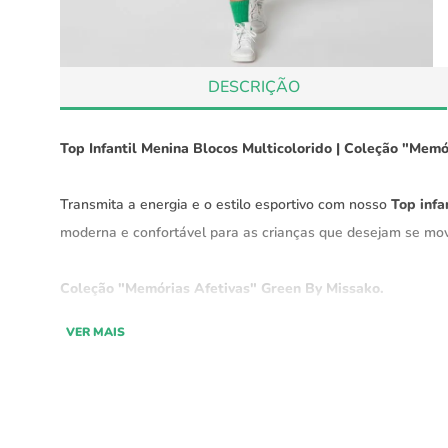
DESCRIÇÃO
Top Infantil Menina Blocos Multicolorido | Coleção "Memó
Transmita a energia e o estilo esportivo com nosso
Top infa
moderna e confortável para as crianças que desejam se mov
Coleção "Memórias Afetivas" Green By Missako.
Com *proteção UV50+ permanente, a tecnologia do fio garant
VER MAIS
lavagens. Enriquecida com **microcápsulas de Aloe Vera*, a 
atrito da pele com o tecido. A ação dura até 50 lavagens.