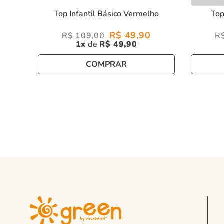
Top Infantil Básico Vermelho
Top
R$
49
,
90
R$
109
,
00
R
1
R$
49
,
90
COMPRAR