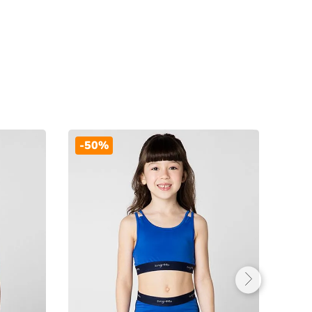
-
50%