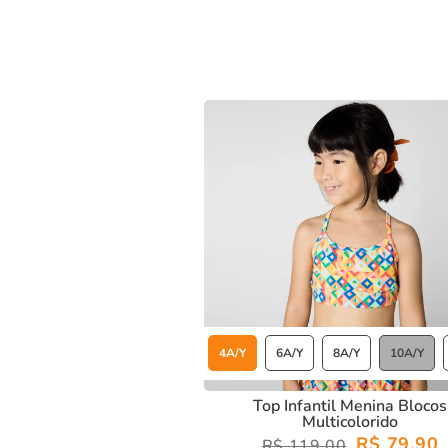
4A/Y
6A/Y
8A/Y
10A/Y
Top Infantil Menina Blocos
Multicolorido
R$ 79,90
R$ 119,00