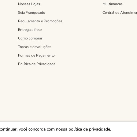
Nossas Lojas
Multimarcas
Seja Franqueado
Central de Atendime
Regulamento e Promoções
Entrega e frete
Como comprar
Trocas e devoluções
Formas de Pagamento
Política de Privacidade
continuar, você concorda com nossa
política de privacidade
.
 RUA JOAQUIM MARRA, 1037- SÃO PAULO - SP - CEP: 03514-003.