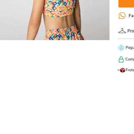
Fa
Pro
Pag
Com
Fret