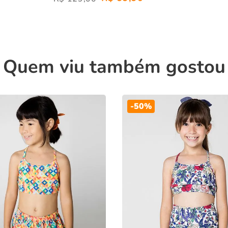
Quem viu também gostou
-
50%