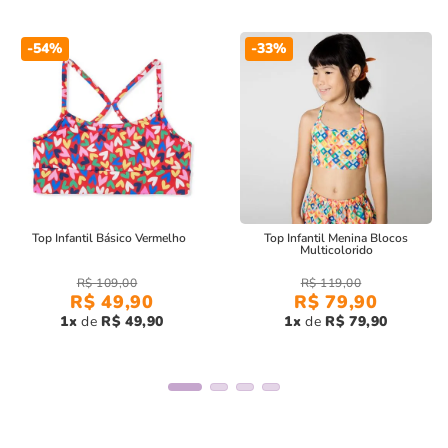
-
54%
-
33%
Top Infantil Básico Vermelho
Top Infantil Menina Blocos
Multicolorido
R$
109
,
00
R$
119
,
00
R$
49
,
90
R$
79
,
90
1
R$
49
,
90
1
R$
79
,
90