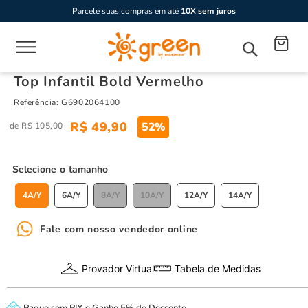
Parcele suas compras em até
10X sem juros
Top Infantil Bold Vermelho
Referência
:
G6902064100
R$
49
,
90
52%
R$
105
,
00
tamanho
4A/Y
6A/Y
8A/Y
10A/Y
12A/Y
14A/Y
Fale com nosso vendedor online
Provador Virtual
Tabela de Medidas