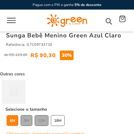
Pague com o PIX e ganhe
5% de desconto
Sunga Bebê Menino Green Azul Claro
Referência
:
G7109733710
R$
90
,
30
30%
R$
129
,
00
Outras cores
tamanho
6M
9M
12M
18M
Última peça. Aproveite para não perder!