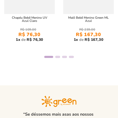
Chapéu Bebê Menino UV
Maiô Bebê Menino Green ML
Azul Claro
Azul
R$
109
,
00
R$
239
,
00
R$
76
,
30
R$
167
,
30
1
R$
76
,
30
1
R$
167
,
30
“Se déssemos mais asas aos nossos