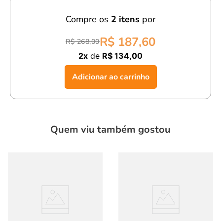
dura até 50 lavagens.
Compre os
2
itens
por
Com o
sunga bebê menino Green azul claro
, seu filho estará
pronto para aproveitar o verão com muito estilo e conforto!
R$ 187,60
R$ 268,00
2x
de
R$ 134,00
Adicionar ao carrinho
Quem viu também gostou