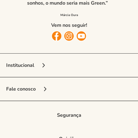
sonhos, o mundo seria mais Green.”
Vem nos seguir!
Institucional
Sobre a Marca
Fale conosco
Nossas Lojas
Vendedora Online
Seja Franqueado
Multimarcas
Segurança
Regulamento e Promoções
Central de Atendimento
Entrega e frete