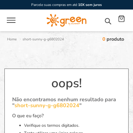
Parcele suas compras em até
10X sem juros
0
produto
short-sunny-g-g6802024
oops!
Não encontramos nenhum resultado para
"
short-sunny-g-g6802024
"
O que eu faço?
Verifique os termos digitados.