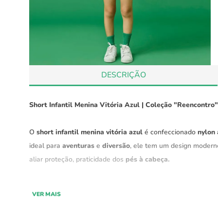
DESCRIÇÃO
Short Infantil Menina Vitória Azul | Coleção "Reencontro
O
short infantil menina vitória azul
é confeccionado
nylon
ideal para
aventuras
e
diversão
, ele tem um design modern
aliar proteção, praticidade dos
pés à cabeça.
Parte da coleção "Reencontro" Green,
este short é produ
VER MAIS
rápida e é resistente a amassados, Com essa combinação 
aproveitar suas
aventuras
com
conforto
e sem se preocupar