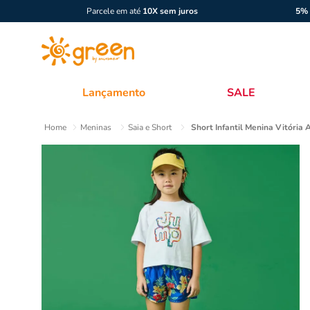
Parcele em até
10X sem juros
5% 
Lançamento
SALE
Meninas
Saia e Short
Short Infantil Menina Vitória 