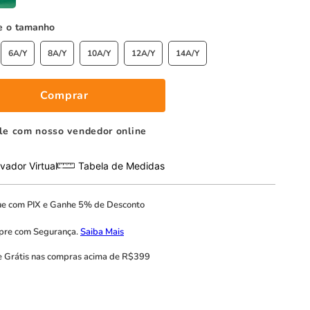
tamanho
6A/Y
8A/Y
10A/Y
12A/Y
14A/Y
Comprar
le com nosso vendedor online
vador Virtual
Tabela de Medidas
ue com
PIX
e
Ganhe 5% de Desconto
pre com
Segurança.
Saiba Mais
e Grátis
nas compras acima de R$399