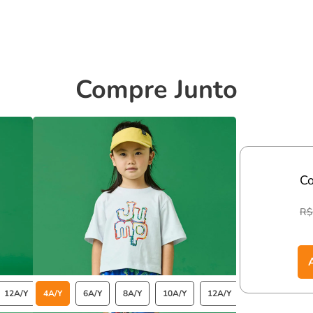
ar com a aparência do tecido.
Compre Junto
esistência e estrutura.
nfortável e estilosa, pronto para aproveitar o verão.
C
R$
12A/Y
4A/Y
14A/Y
6A/Y
8A/Y
10A/Y
12A/Y
14A/Y