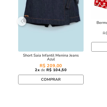
Bermu
R
Short Saia Infantil Menina Jeans
Azul
R$
209
,
00
2
R$
104
,
50
COMPRAR