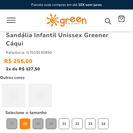
Parcele suas compras em até
10X sem juros
Sandália Infantil Unissex Greener
Cáqui
Referência
:
G7019193850
R$
255
,
00
2
R$
127
,
50
Outras cores
tamanho
27
28
29
30
31
32
33
34