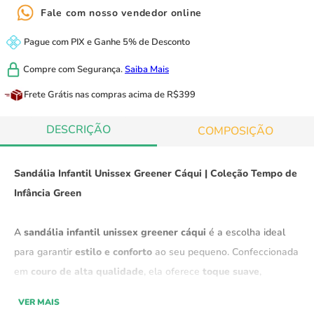
Fale com nosso vendedor online
Pague com
PIX
e
Ganhe 5% de Desconto
Compre com
Segurança.
Saiba Mais
Frete Grátis
nas compras acima de R$399
DESCRIÇÃO
COMPOSIÇÃO
Sandália Infantil Unissex Greener Cáqui | Coleção Tempo de
Infância Green
A
sandália infantil unissex greener cáqui
é a escolha ideal
para garantir
estilo e conforto
ao seu pequeno. Confeccionada
em
couro de alta qualidade
, ela oferece
toque suave
,
durabilidade
e muito
charme
.
VER MAIS