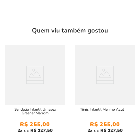
Parte da
coleção "Memórias Afetivas" Green
, essa sandália é
perfeita para complementar o
look
, adicionando um toque
sofisticado e moderno
, sem abrir mão do
conforto
Quem viu também gostou
excepcional
.
Características:
Material:
Couro de alta qualidade, suave e resistente
Conforto e Estilo:
Ideal para complementar o look, com
caimento perfeito e conforto durante o uso
Com a
sandália infantil unissex greener cáqui
, seus filhos
Sandália Infantil Unissex
Tênis Infantil Menino Azul
estará confortável, estiloso e pronto para arrasar com muito
Greener Marrom
charme!
R$
255
,
00
R$
255
,
00
2
R$
127
,
50
2
R$
127
,
50