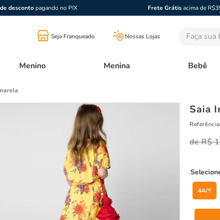
de desconto
pagando no PIX
Frete Grátis
acima de R$3
Faça sua bu
Seja Franqueado
Nossas Lojas
Menino
Menina
Bebê
Amarela
Saia 
Referência
R$
1
4A/Y