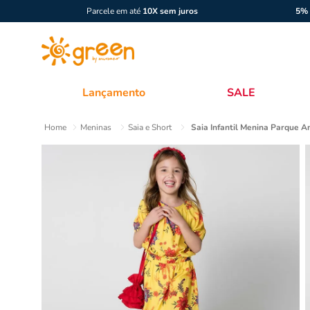
Parcele em até
10X sem juros
5% 
Lançamento
SALE
Meninas
Saia e Short
Saia Infantil Menina Parque 