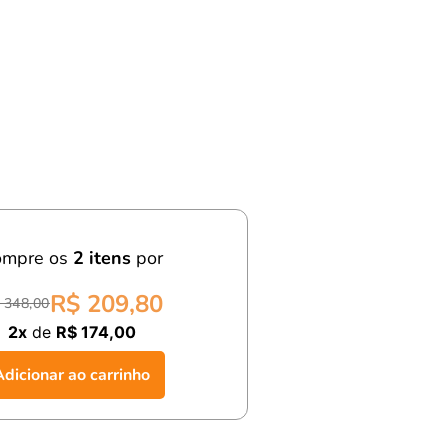
ompre os
2
itens
por
R$ 209,80
 348,00
2x
de
R$ 174,00
Adicionar ao carrinho