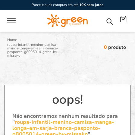
Parcele suas compras em até
10X sem juros
roupa-infantil-menino-camisa-
0
produto
manga-longa-em-sarja-branca-
pesponto-g8005014-green-by-
missako
oops!
Não encontramos nenhum resultado para
"
roupa-infantil-menino-camisa-manga-
longa-em-sarja-branca-pesponto-
g8005014-green-by-missako
"