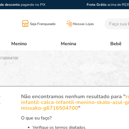
de desconto
pagando no PIX
Frete Grátis
acima de R$3
Faça sua bu
Seja Franqueado
Nossas Lojas
Menino
Menina
Bebê
g6716504700
!
Não encontramos nenhum resultado para "
r
infantil-calca-infantil-menino-skate-azul-
missako-g6716504700
"
O que eu faço?
Verifique os termos digitados.