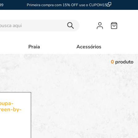
99
Primeira compra com 15% OFF use o CUPOM15
sca aqui
Praia
Acessórios
0
produto
oupa-
green-by-