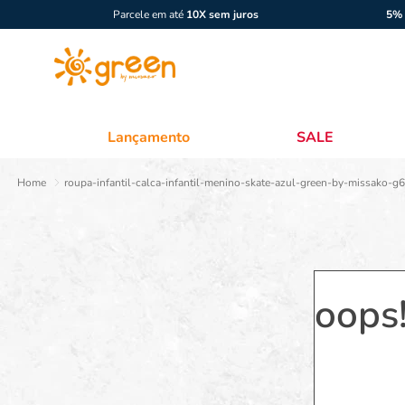
Parcele em até
10X sem juros
5% 
Lançamento
SALE
roupa-infantil-calca-infantil-menino-skate-azul-green-by-missako-
oops