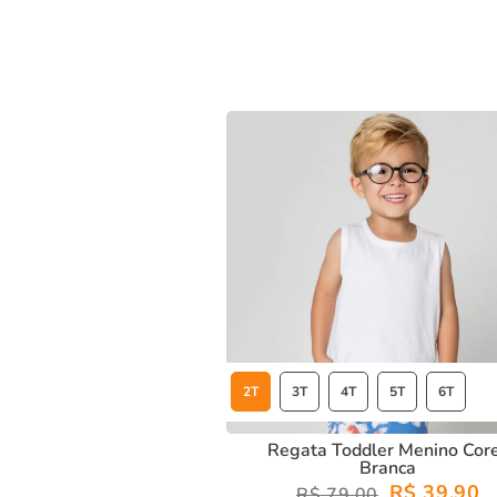
Conforto e Estilo:
Ideal para o uso diário, com caimen
Design Exclusivo:
Estampa moderna e cheia de char
Com a
regata toddler menino cores branca,
seu filho estar
2T
3T
4T
5T
6T
Regata Toddler Menino Cor
Branca
R$ 39,90
R$ 79,00