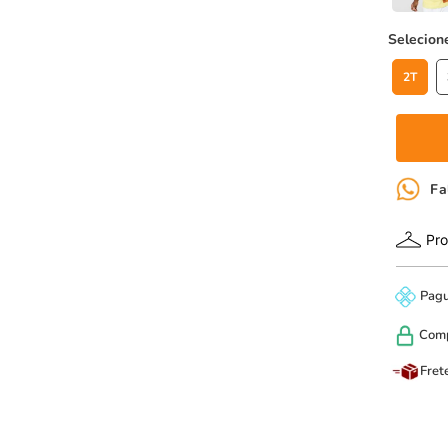
2T
Fa
Pro
Pag
Com
Fret