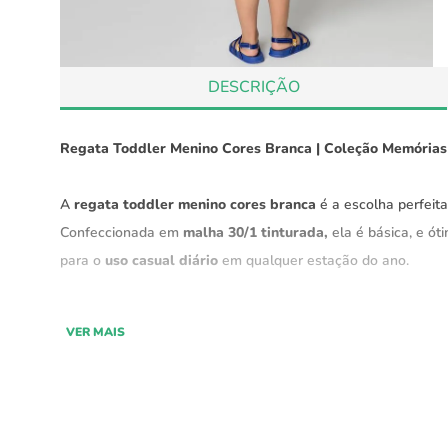
DESCRIÇÃO
Regata Toddler Menino Cores Branca | Coleção Memórias 
A
regata toddler menino cores branca
é a escolha perfeit
Confeccionada em
malha 30/1 tinturada,
ela é básica, e ó
para o
uso casual diário
em qualquer estação do ano.
Parte da
coleção "Memórias Afetivas"
, esta camiseta tem
VER MAIS
silhueta estruturada
, caimento perfeito e durabilidade, se
Características:
Material:
Malha 30/1 tinturada, suave e resistente.