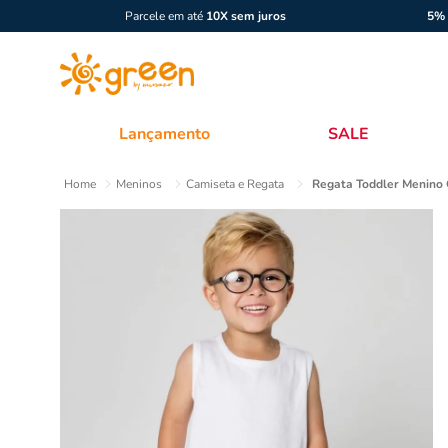
Parcele em até
10X sem juros
5% 
Lançamento
SALE
Meninos
Camiseta e Regata
Regata Toddler Menino 