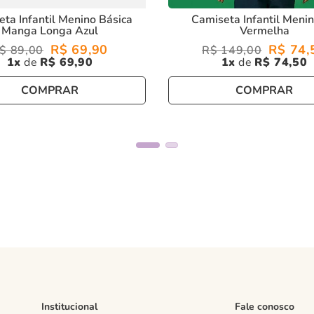
ta Infantil Menino Básica
Camiseta Infantil Meni
Manga Longa Azul
Vermelha
R$
69
,
90
R$
74
,
$
89
,
00
R$
149
,
00
1
R$
69
,
90
1
R$
74
,
50
COMPRAR
COMPRAR
Institucional
Fale conosco