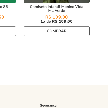
no 85
Camiseta Infantil Menino Vida
ML Verde
50
R$
109
,
00
1
R$
109
,
00
COMPRAR
Segurança