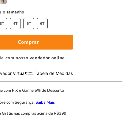
tamanho
3T
4T
5T
6T
Comprar
le com nosso vendedor online
vador Virtual
Tabela de Medidas
ue com
PIX
e
Ganhe 5% de Desconto
pre com
Segurança.
Saiba Mais
e Grátis
nas compras acima de R$399