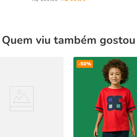
Quem viu também gostou
-
50%