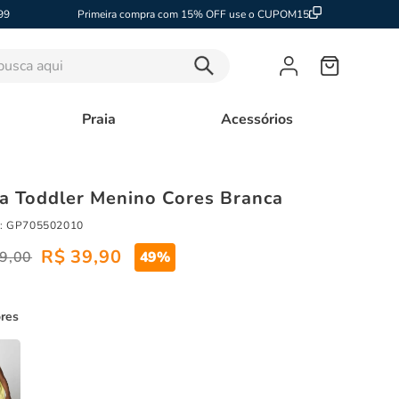
99
Primeira compra com 15% OFF use o CUPOM15
sca aqui
Praia
Acessórios
a Toddler Menino Cores Branca
:
GP705502010
R$
39
,
90
9
,
00
49%
ores