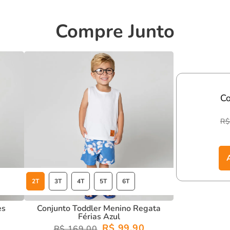
to perfeito e toque suave.
Compre Junto
me.
á confortável, estiloso e pronto para qualquer ocasião!
C
R$
2T
3T
4T
5T
6T
es
Conjunto Toddler Menino Regata
Férias Azul
R$ 99,90
R$ 169,00