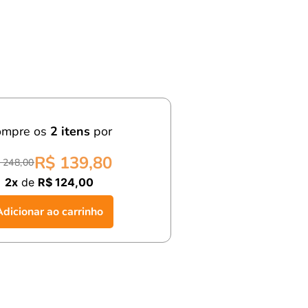
ompre os
2
itens
por
R$ 139,80
 248,00
2x
de
R$ 124,00
Adicionar ao carrinho