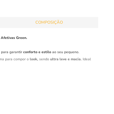
COMPOSIÇÃO
Afetivas Green.
a para garantir
conforto e estilo
ao seu pequeno.
tima para compor o
look,
sendo
ultra leve e macia.
Ideal
malha um pouco mais pesada
, proporcionando
uma
m perder o toque suave e confortável.