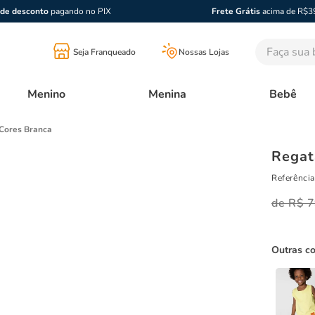
de desconto
pagando no PIX
Frete Grátis
acima de R$3
Faça sua bu
Seja Franqueado
Nossas Lojas
Menino
Menina
Bebê
Cores Branca
Regat
Referência
R$
7
Outras c