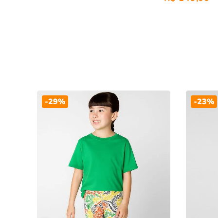
-
29%
-
23%
nto