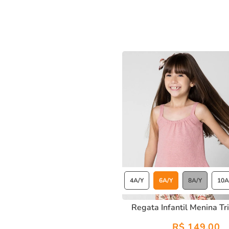
Design:
Leve e fluido, ideal para looks modernos e de
Conforto e Estilo:
Perfeita para criar visuais sofistic
Versatilidade:
Ideal para o dia a dia, oferecendo um v
Com a
regata infantil menina tricot rosa
, sua filha estará
sofisticação
!
4A/Y
6A/Y
8A/Y
10A
Regata Infantil Menina Tr
R$ 149,00