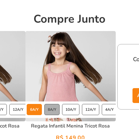
licados.
Compre Junto
ados e cheios de charme.
isual encantador e confortável.
 pronta para
arrasar
com um
look cheio de estilo e
C
/Y
12A/Y
6A/Y
8A/Y
10A/Y
12A/Y
4A/Y
icot Rosa
Regata Infantil Menina Tricot Rosa
R$ 149,00