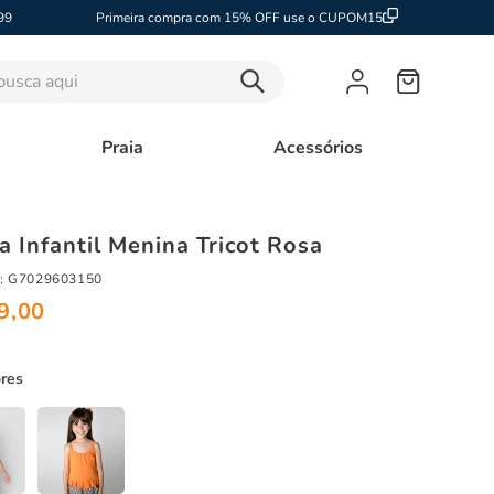
99
Primeira compra com 15% OFF use o CUPOM15
sca aqui
Praia
Acessórios
a Infantil Menina Tricot Rosa
:
G7029603150
9
,
00
ores