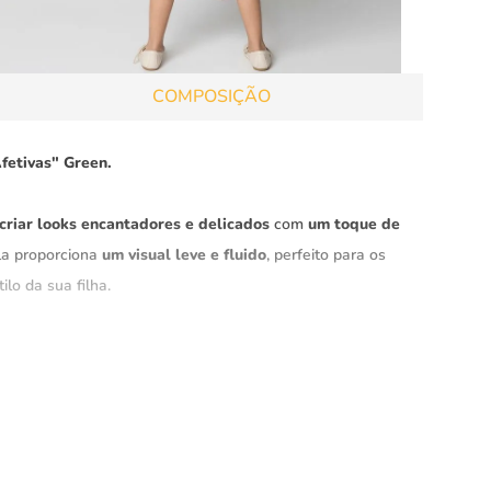
COMPOSIÇÃO
fetivas" Green.
criar looks encantadores e delicados
com
um toque de
ela proporciona
um visual leve e fluido
, perfeito para os
lo da sua filha.
rantindo uma peça versátil e sofisticada para qualquer
confortável.