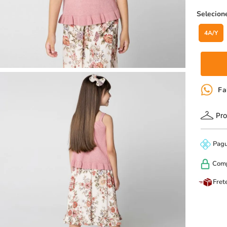
4A/Y
Fa
Pro
Pag
Com
Fret