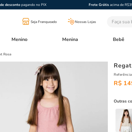
de desconto
pagando no PIX
Frete Grátis
acima de R$3
Faça sua bu
Seja Franqueado
Nossas Lojas
Menino
Menina
Bebê
ot Rosa
Regat
Referência
R$
14
Outras c