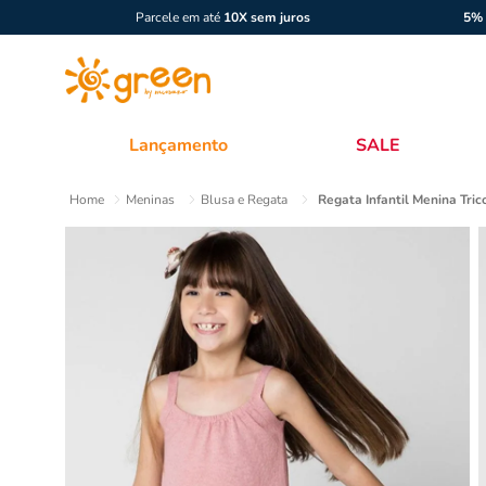
Parcele em até
10X sem juros
5% 
Lançamento
SALE
Meninas
Blusa e Regata
Regata Infantil Menina Tric