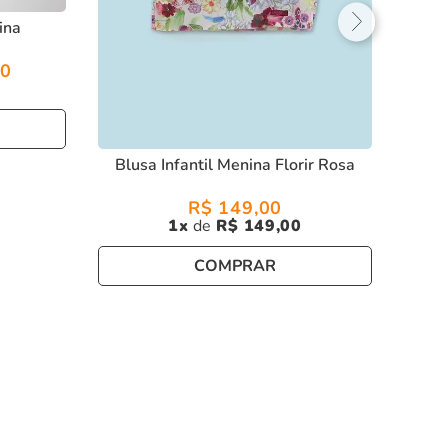
ina
90
Blusa Infantil Menina Florir Rosa
R$
149
,
00
1
R$
149
,
00
COMPRAR