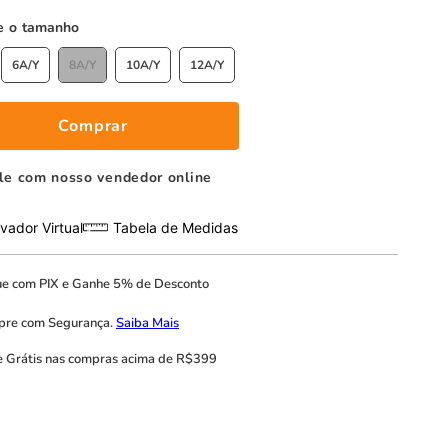
tamanho
6A/Y
8A/Y
10A/Y
12A/Y
Comprar
le com nosso vendedor online
vador Virtual
Tabela de Medidas
ue com
PIX
e
Ganhe 5% de Desconto
pre com
Segurança.
Saiba Mais
e Grátis
nas compras acima de R$399