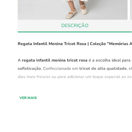
DESCRIÇÃO
Regata Infantil Menina Tricot Rosa
| Coleção "Memórias A
A
regata infantil menina tricot rosa
é a escolha ideal para
sofisticação
. Confeccionada em
tricot de alta qualidade
, 
dias mais frescos ou para adicionar um toque especial ao esti
Ela traz o equilíbrio perfeito entre
conforto e elegância
, ga
VER MAIS
ocasião.
Características:
Material:
Tricot de alta qualidade, com toque suave e 