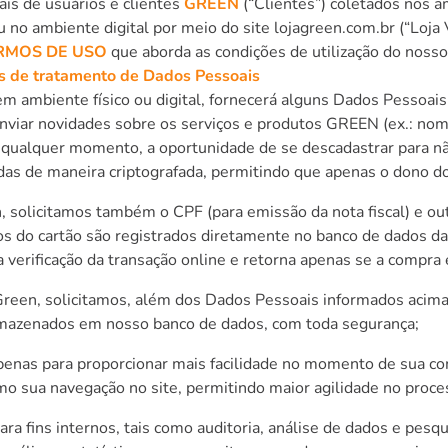
ais de usuários e clientes
GREEN
(“Clientes”) coletados nos 
ou no ambiente digital por meio do site lojagreen.com.br (“Loja 
RMOS DE USO
que aborda as condições de utilização do noss
es de tratamento de Dados Pessoais
m ambiente físico ou digital, fornecerá alguns Dados Pessoais
nviar novidades sobre os serviços e produtos GREEN (ex.: nome
qualquer momento, a oportunidade de se descadastrar para não
adas de maneira criptografada, permitindo que apenas o dono 
n, solicitamos também o CPF (para emissão da nota fiscal) e o
os do cartão são registrados diretamente no banco de dados das
a verificação da transação online e retorna apenas se a compra 
l Green, solicitamos, além dos Dados Pessoais informados aci
 armazenados em nosso banco de dados, com toda segurança;
 apenas para proporcionar mais facilidade no momento de sua c
imo sua navegação no site, permitindo maior agilidade no proc
 fins internos, tais como auditoria, análise de dados e pesqu