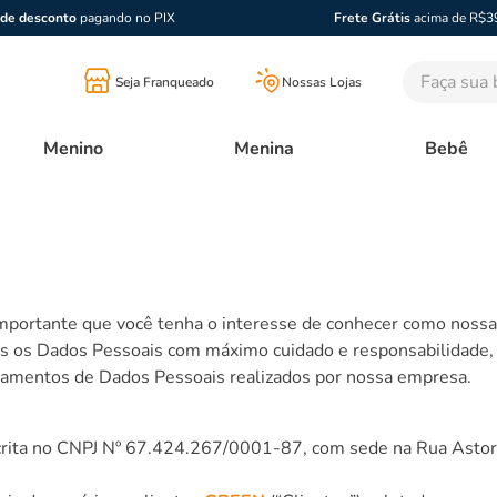
de desconto
pagando no PIX
Frete Grátis
acima de R$3
Faça sua bu
Seja Franqueado
Nossas Lojas
Menino
Menina
Bebê
 importante que você tenha o interesse de conhecer como nos
os os Dados Pessoais com máximo cuidado e responsabilidade, 
atamentos de Dados Pessoais realizados por nossa empresa.
scrita no CNPJ Nº 67.424.267/0001-87, com sede na Rua Astorg