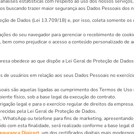
nálises estatísticas com respeito ao uso dos nossos serviços
dos buscando trazer maior segurança aos Dados Pessoais dos n
eção de Dados (Lei 13.709/18) e, por isso, coleta somente os 
urações do seu navegador para gerenciar o recebimento de cooki
a, bem como prejudicar o acesso a conteúdo personalizado de a
esa obedece ao que dispõe a Lei Geral de Proteção de Dados n
de usuários em relação aos seus Dados Pessoais no exercício d
soais são aquelas ligadas ao cumprimento dos Termos de Uso n
nte físico, sob a base legal da execução do contrato.
igação legal e para o exercício regular de direitos da empres
erecidas pela Lei Geral de Proteção de Dados.
S, WhatsApp ou telefone para fins de marketing, apresentand
o com esta finalidade, será realizado conforme a base legal d
Segurança Digicert
, um dos certificados digitais mais modernos