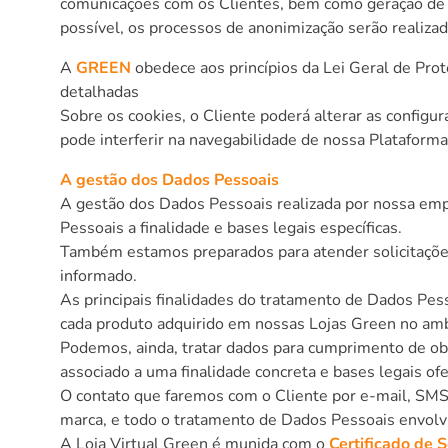
comunicações com os Clientes, bem como geração de a
possível, os processos de anonimização serão realiza
A
GREEN
obedece aos princípios da Lei Geral de Prot
detalhadas
Sobre os cookies, o Cliente poderá alterar as config
pode interferir na navegabilidade de nossa Plataform
A gestão dos Dados Pessoais
A gestão dos Dados Pessoais realizada por nossa empr
Pessoais a finalidade e bases legais específicas.
Também estamos preparados para atender solicitações 
informado.
As principais finalidades do tratamento de Dados Pes
cada produto adquirido em nossas Lojas Green no ambie
Podemos, ainda, tratar dados para cumprimento de obr
associado a uma finalidade concreta e bases legais of
O contato que faremos com o Cliente por e-mail, SM
marca, e todo o tratamento de Dados Pessoais envolvid
A Loja Virtual Green é munida com o
Certificado de 