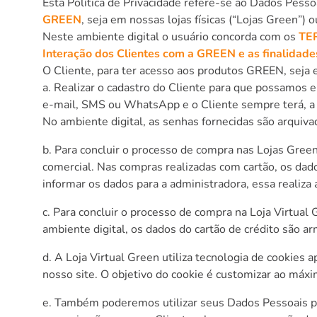
Esta Política de Privacidade refere-se ao Dados Pesso
GREEN
, seja em nossas lojas físicas (“Lojas Green”) 
Neste ambiente digital o usuário concorda com os
TE
Interação dos Clientes com a GREEN e as finalidad
O Cliente, para ter acesso aos produtos GREEN, seja e
a. Realizar o cadastro do Cliente para que possamos e
e-mail, SMS ou WhatsApp e o Cliente sempre terá, a 
No ambiente digital, as senhas fornecidas são arquiv
b. Para concluir o processo de compra nas Lojas Gree
comercial. Nas compras realizadas com cartão, os dad
informar os dados para a administradora, essa realiza 
c. Para concluir o processo de compra na Loja Virtua
ambiente digital, os dados do cartão de crédito são
d. A Loja Virtual Green utiliza tecnologia de cookies
nosso site. O objetivo do cookie é customizar ao máx
e. Também poderemos utilizar seus Dados Pessoais para