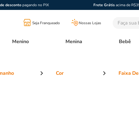
de desconto
pagando no PIX
Frete Grátis
acima de R$3
Faça sua bu
Seja Franqueado
Nossas Lojas
Menino
Menina
Bebê
manho
Cor
Faixa De
fantil
R$ 99,00