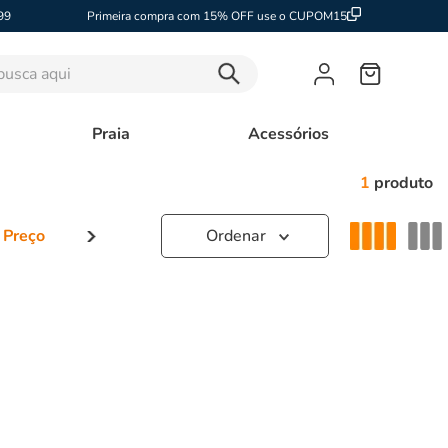
99
Primeira compra com 15% OFF use o CUPOM15
sca aqui
Praia
Acessórios
1
produto
 Preço
–
R$ 100,00