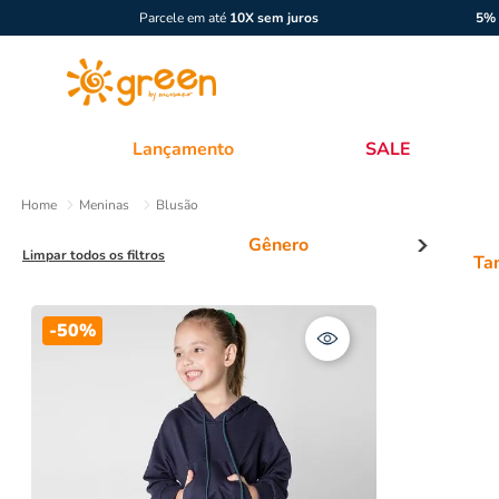
Parcele em até
10X sem juros
5% 
Lançamento
SALE
Meninas
Blusão
Limpar todos os filtros
Ta
Menina
In
-
50%