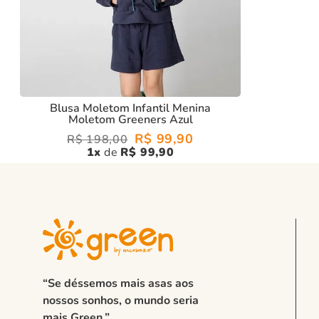
Blusa Moletom Infantil Menina
Moletom Greeners Azul
R$
99
,
90
R$
198
,
00
1
R$
99
,
90
“Se déssemos mais asas aos
nossos sonhos, o mundo seria
mais Green.”