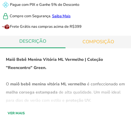
Pague com
PIX
e
Ganhe 5% de Desconto
Compre com
Segurança.
Saiba Mais
Frete Grátis
nas compras acima de R$399
DESCRIÇÃO
COMPOSIÇÃO
Maiô Bebê Menina Vitória ML Vermelho | Coleção
"Reencontro" Green.
O
maiô bebê menina vitória ML vermelho
é confeccionado em
malha corsega estampada
de alta qualidade. Um maiô ideal
para dias de verão
com estilo e
proteção UV.
VER MAIS
Parte da
coleção "Reencontro" Green
, o maiô combina
conforto e praticidade
, com
tecido de secagem rápida
e
um