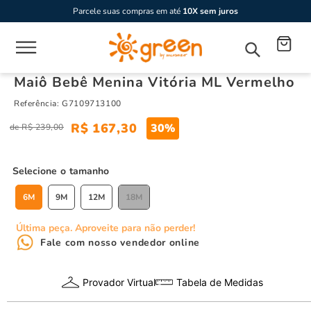
Parcele suas compras em até
10X sem juros
Maiô Bebê Menina Vitória ML Vermelho
Referência
:
G7109713100
R$
167
,
30
30%
R$
239
,
00
tamanho
6M
9M
12M
18M
Última peça. Aproveite para não perder!
Fale com nosso vendedor online
Provador Virtual
Tabela de Medidas