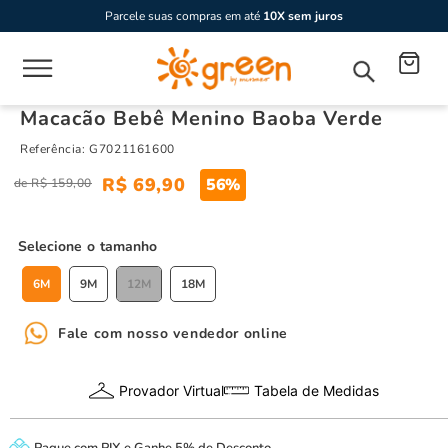
Parcele suas compras em até
10X sem juros
Macacão Bebê Menino Baoba Verde
Referência
:
G7021161600
R$
69
,
90
56%
R$
159
,
00
tamanho
6M
9M
12M
18M
Fale com nosso vendedor online
Provador Virtual
Tabela de Medidas