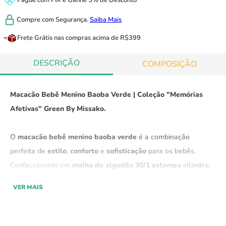
Pague com
PIX
e
Ganhe 5% de Desconto
Compre com
Segurança.
Saiba Mais
Frete Grátis
nas compras acima de R$399
DESCRIÇÃO
COMPOSIÇÃO
Macacão Bebê Menino Baoba Verde
| Coleção "Memórias
Afetivas" Green By Missako.
O
macacão bebê menino baoba verde
é a combinação
perfeita de
estilo
,
conforto
e
sofisticação
para os bebês.
Confeccionado em
malha de algodão 30/1 estampa cilindro
,
este macacão oferece um
design moderno e aconchegante
,
VER MAIS
ideal para manter seu bebê confortável e estiloso ao mesmo
tempo. A
textura macia
da malha garante um toque suave,
enquanto seu
caimento impecável
proporciona o conforto