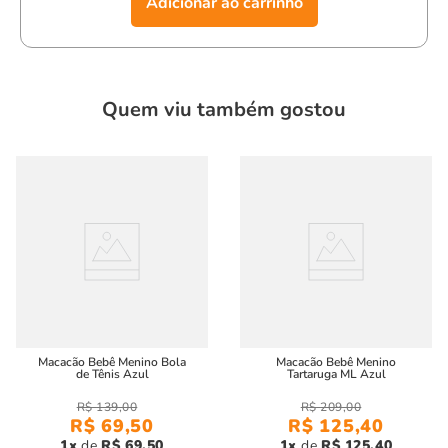
Adicionar ao carrinho
muito
conforto
,
estilo
e
praticidade
.
Quem viu também gostou
Macacão Bebê Menino Bola
Macacão Bebê Menino
de Tênis Azul
Tartaruga ML Azul
R$
139
,
00
R$
209
,
00
R$
69
,
50
R$
125
,
40
1
R$
69
,
50
1
R$
125
,
40