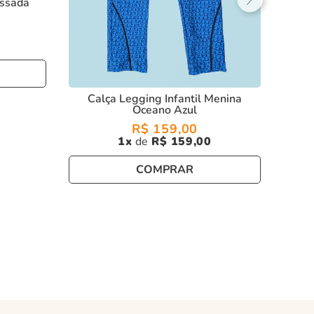
issada
Calça Legging Infantil Menina
Oceano Azul
R$
159
,
00
1
R$
159
,
00
COMPRAR