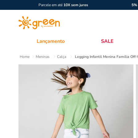
Parcele em até
10X sem juros
5% 
Lançamento
SALE
Meninas
Calça
Legging Infantil Menina Família Off