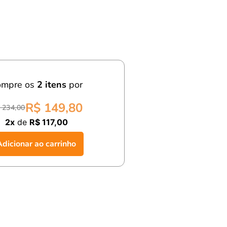
ompre os
2
itens
por
R$ 149,80
 234,00
2x
de
R$ 117,00
Adicionar ao carrinho