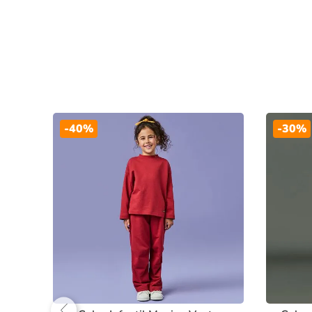
-
40%
-
30%
go