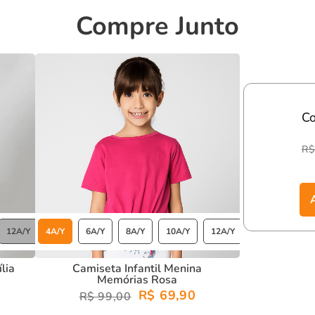
Compre Junto
C
R$
12A/Y
4A/Y
6A/Y
8A/Y
10A/Y
12A/Y
lia
Camiseta Infantil Menina
Memórias Rosa
R$ 69,90
R$ 99,00