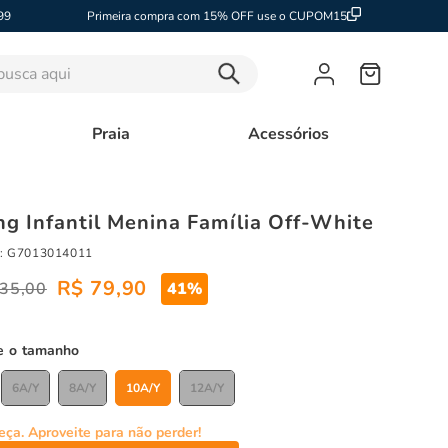
99
Primeira compra com 15% OFF use o CUPOM15
sca aqui
Praia
Acessórios
ng Infantil Menina Família Off-White
:
G7013014011
R$
79
,
90
35
,
00
41%
tamanho
6A/Y
8A/Y
10A/Y
12A/Y
eça. Aproveite para não perder!