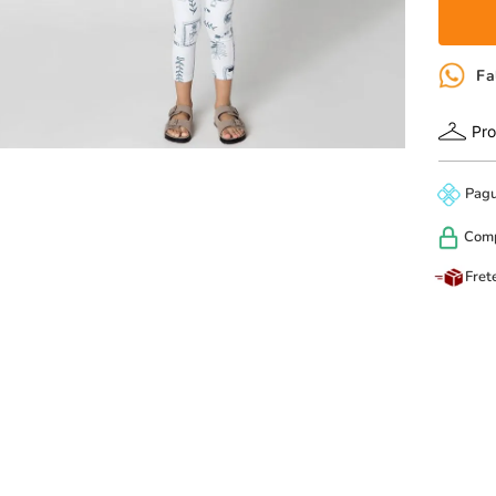
Fa
Pro
Pag
Com
Fret