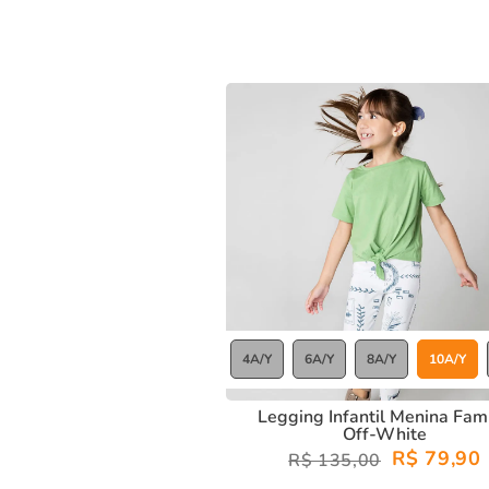
4A/Y
6A/Y
8A/Y
10A/Y
Legging Infantil Menina Famí
Off-White
R$ 79,90
R$ 135,00