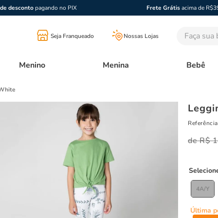
de desconto
pagando no PIX
Frete Grátis
acima de R$3
Faça sua bu
Seja Franqueado
Nossas Lojas
Menino
Menina
Bebê
-White
Leggi
Referência
R$
1
4A/Y
Última p