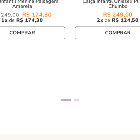
 Infantil Menina Paisagem
Calça Infantil Unissex Pl
Amarela
Chumbo
R$
174
,
30
R$
249
,
00
249
,
00
1
R$
174
,
30
2
R$
124
,
50
COMPRAR
COMPRAR