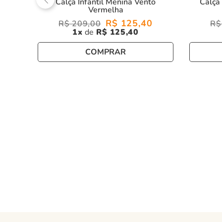
Calça Infantil Menina Vento
Calça
Vermelha
R$
125
,
40
R$
209
,
00
R$
1
R$
125
,
40
COMPRAR