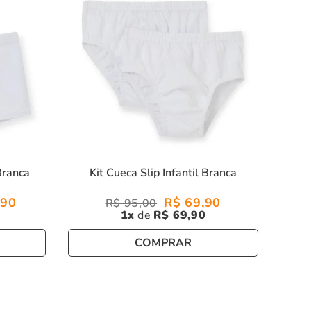
Branca
Kit Cueca Slip Infantil Branca
90
R$
69
,
90
R$
95
,
00
1
R$
69
,
90
COMPRAR