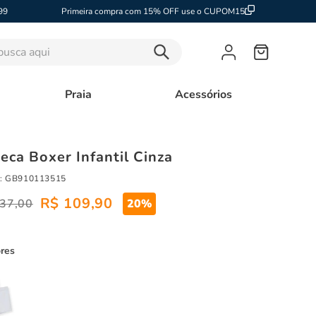
99
Primeira compra com 15% OFF use o CUPOM15
sca aqui
Praia
Acessórios
eca Boxer Infantil Cinza
:
GB910113515
R$
109
,
90
37
,
00
20%
ores