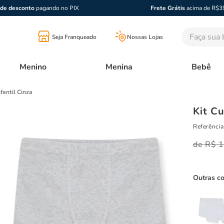
de desconto
pagando no PIX
Frete Grátis
acima de R$3
Faça sua bu
Seja Franqueado
Nossas Lojas
Menino
Menina
Bebê
fantil Cinza
Kit Cu
Referência
R$
1
Outras c