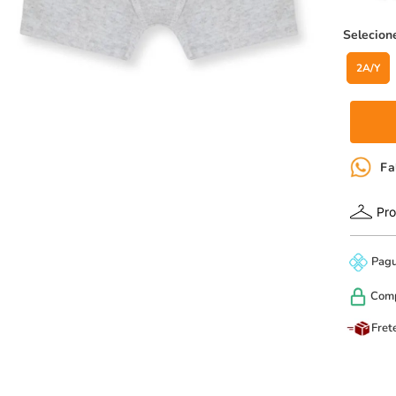
2A/Y
Fa
Pro
Pag
Com
Fret