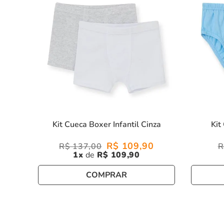
Kit Cueca Boxer Infantil Cinza
Kit
R$
109
,
90
R$
137
,
00
R
1
R$
109
,
90
COMPRAR