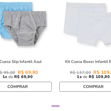
 Cueca Slip Infantil Azul
Kit Cueca Boxer Infantil 
R$
69
,
90
R$
109
,
$
95
,
00
R$
137
,
00
1
R$
69
,
90
1
R$
109
,
90
COMPRAR
COMPRAR