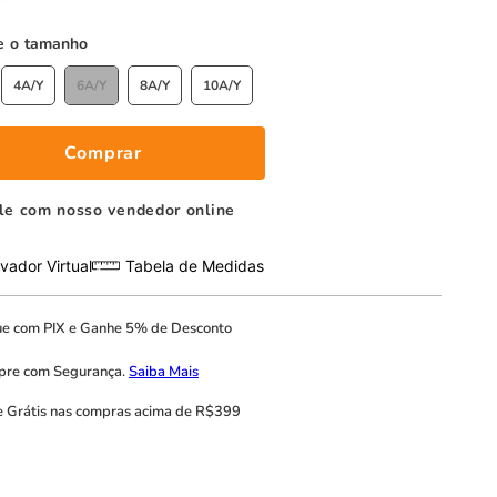
tamanho
4A/Y
6A/Y
8A/Y
10A/Y
Comprar
le com nosso vendedor online
vador Virtual
Tabela de Medidas
ue com
PIX
e
Ganhe 5% de Desconto
pre com
Segurança.
Saiba Mais
e Grátis
nas compras acima de R$399