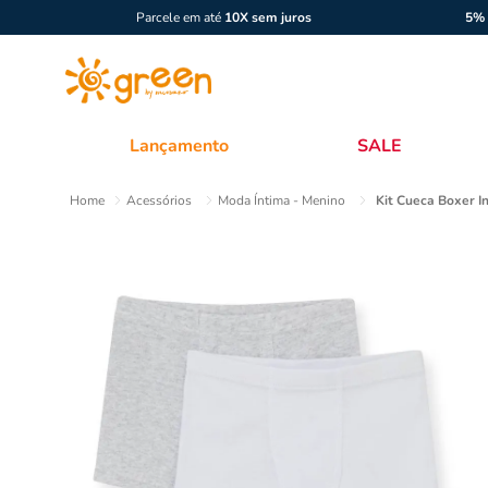
Parcele em até
10X sem juros
5% 
Lançamento
SALE
Acessórios
Moda Íntima - Menino
Kit Cueca Boxer In