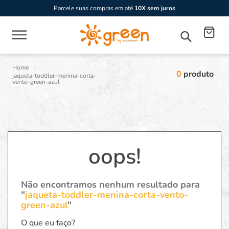
Parcele suas compras em até
10X sem juros
0
produto
jaqueta-toddler-menina-corta-
vento-green-azul
oops!
Não encontramos nenhum resultado para
"
jaqueta-toddler-menina-corta-vento-
green-azul
"
O que eu faço?