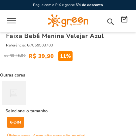
Pague com o PIX e ganhe
5% de desconto
Faixa Bebê Menina Velejar Azul
Referência
:
G7059503700
R$
39
,
90
11%
R$
45
,
00
Outras cores
tamanho
6-24M
Última peça. Aproveite para não perder!