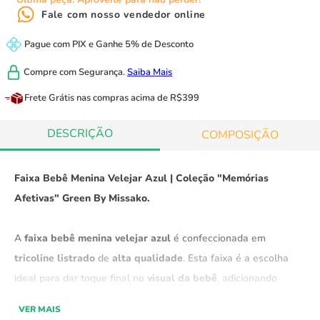
Fale com nosso vendedor online
Pague com
PIX
e
Ganhe 5% de Desconto
Compre com
Segurança.
Saiba Mais
Frete Grátis
nas compras acima de R$399
DESCRIÇÃO
COMPOSIÇÃO
Faixa Bebê Menina Velejar Azul | Coleção "Memórias
Afetivas" Green By Missako.
A
faixa bebê menina velejar azul
é confeccionada em
tricoline listrado
de
alta qualidade
. Esta faixa é a escolha
ideal para dar toque final no
visual da bebê
, adicionando
charme
e
estilo
ao look.
VER MAIS