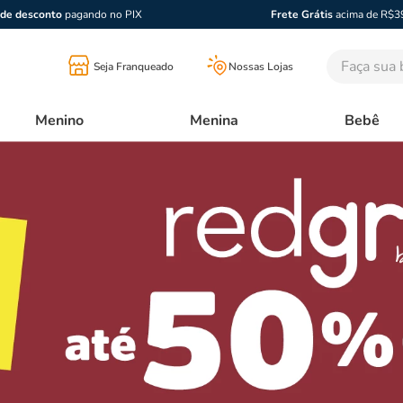
de desconto
pagando no PIX
Frete Grátis
acima de R$3
Faça sua bu
Seja Franqueado
Nossas Lojas
Menino
Menina
Bebê