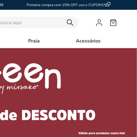
99
Primeira compra com 15% OFF use o CUPOM15
sca aqui
Praia
Acessórios