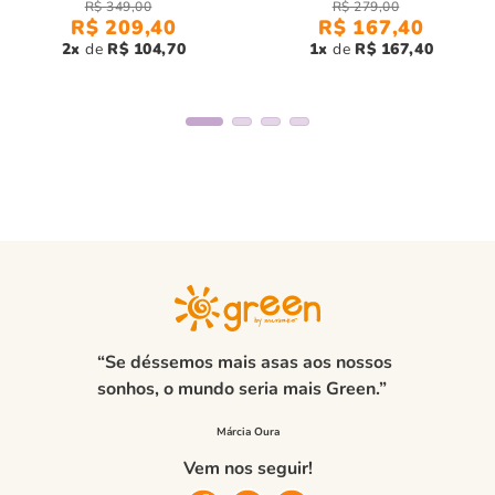
R$
349
,
00
R$
279
,
00
resistência e estrutura.
R$
209
,
40
R$
167
,
40
2
R$
104
,
70
1
R$
167
,
40
Com o
conjunto toddler menino sonho verde,
seu filho estará
confortável e estiloso, pronto para aproveitar o verão.
“Se déssemos mais asas aos nossos
sonhos, o mundo seria mais Green.”
Vem nos seguir!