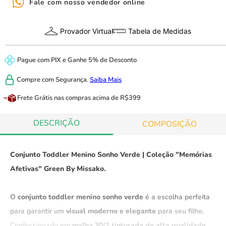
Fale com nosso vendedor online
Provador Virtual
Tabela de Medidas
Pague com
PIX
e
Ganhe 5% de Desconto
Compre com
Segurança.
Saiba Mais
Frete Grátis
nas compras acima de R$399
DESCRIÇÃO
COMPOSIÇÃO
Conjunto Toddler Menino Sonho Verde | Coleção "Memórias
Afetivas" Green By Missako.
O
conjunto toddler menino sonho verde
é a escolha perfeita
para garantir um
visual moderno e elegante
para seu filho.
Confeccionado em
malha 30/1 tinturada de alta qualidade,