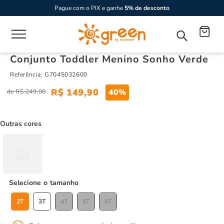
Pague com o PIX e ganhe
5% de desconto
Conjunto Toddler Menino Sonho Verde
Referência
:
G7045032600
R$
149
,
90
40%
R$
249
,
00
Outras cores
tamanho
2T
3T
4T
5T
6T