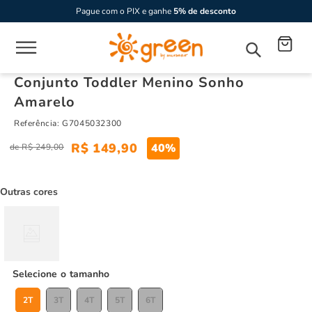
Pague com o PIX e ganhe
5% de desconto
Conjunto Toddler Menino Sonho
Amarelo
Referência
:
G7045032300
R$
149
,
90
40%
R$
249
,
00
Outras cores
tamanho
2T
3T
4T
5T
6T