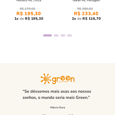
Nordico ML Cinza
Naran ML Ferrugem
caimento perfeito e toque suave.
R$
279
,
00
R$
389
,
00
Durabilidade:
Malha mais pesada, proporcionando
R$
195
,
30
R$
233
,
40
resistência e estrutura.
1
R$
195
,
30
2
R$
116
,
70
Com o
conjunto toddler menino sonho amarelo,
seu filho
estará confortável e estiloso, pronto para aproveitar o verão.
“Se déssemos mais asas aos nossos
sonhos, o mundo seria mais Green.”