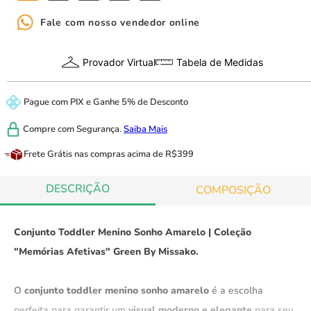
Fale com nosso vendedor online
Provador Virtual
Tabela de Medidas
Pague com
PIX
e
Ganhe 5% de Desconto
Compre com
Segurança.
Saiba Mais
Frete Grátis
nas compras acima de R$399
DESCRIÇÃO
COMPOSIÇÃO
Conjunto Toddler Menino Sonho Amarelo | Coleção
"Memórias Afetivas" Green By Missako.
O
conjunto toddler menino sonho amarelo
é a escolha
perfeita para garantir um
visual moderno e elegante
para seu