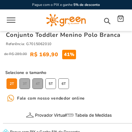
Pague com o PIX e ganhe
5% de desconto
Conjunto Toddler Menino Polo Branca
Referência
:
G7015062010
R$
169
,
90
41%
R$
289
,
00
tamanho
2T
3T
4T
5T
6T
Fale com nosso vendedor online
Provador Virtual
Tabela de Medidas