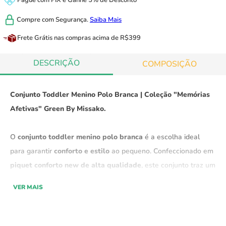
Pague com
PIX
e
Ganhe 5% de Desconto
Compre com
Segurança.
Saiba Mais
Frete Grátis
nas compras acima de R$399
DESCRIÇÃO
COMPOSIÇÃO
Conjunto Toddler Menino Polo Branca | Coleção "Memórias
Afetivas" Green By Missako.
O
conjunto toddler menino polo branca
é a escolha ideal
para garantir
conforto e estilo
ao pequeno. Confeccionado em
piquet conforto new de alta qualidade
, este conjunto traz um
visual
moderno e fresco
, perfeito para qualquer ocasião. Seu
VER MAIS
design único, adiciona um toque divertido e descolado ao
visual.