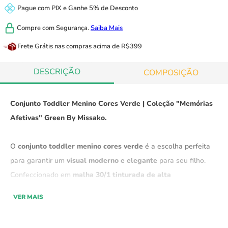
Pague com
PIX
e
Ganhe 5% de Desconto
Compre com
Segurança.
Saiba Mais
Frete Grátis
nas compras acima de R$399
DESCRIÇÃO
COMPOSIÇÃO
Conjunto Toddler Menino Cores Verde | Coleção "Memórias
Afetivas" Green By Missako.
O
conjunto toddler menino cores verde
é a escolha perfeita
para garantir um
visual moderno e elegante
para seu filho.
Confeccionado em
malha 30/1 tinturada de alta
qualidade,
ele proporciona
excelente caimento
, sendo
super
VER MAIS
estiloso
e ideal para os
dias de verão
.