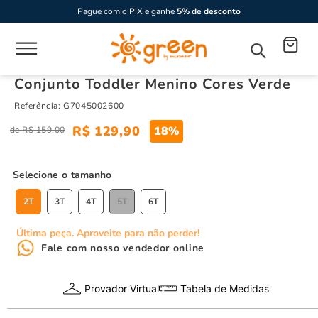
Pague com o PIX e ganhe
5% de desconto
Conjunto Toddler Menino Cores Verde
Referência
:
G7045002600
R$
129
,
90
18%
R$
159
,
00
tamanho
2T
3T
4T
5T
6T
Última peça. Aproveite para não perder!
Fale com nosso vendedor online
Provador Virtual
Tabela de Medidas