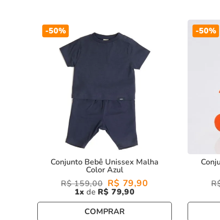
-
50%
-
50%
Conjunto Bebê Unissex Malha
Conj
Color Azul
R$
79
,
90
R$
159
,
00
R
1
R$
79
,
90
COMPRAR