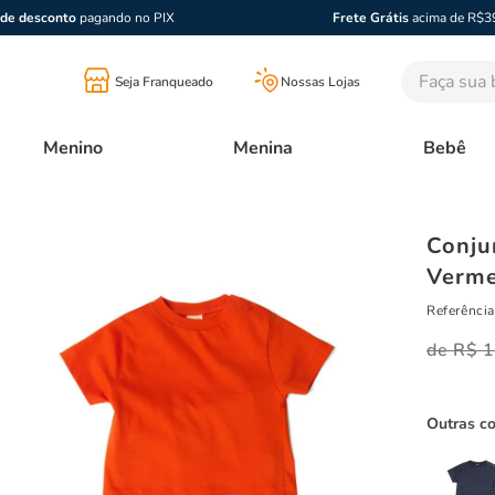
de desconto
pagando no PIX
Frete Grátis
acima de R$3
Faça sua bu
Seja Franqueado
Nossas Lojas
Menino
Menina
Bebê
Conju
Verme
Referência
R$
1
Outras c