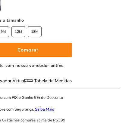
tamanho
9M
12M
18M
Comprar
le com nosso vendedor online
vador Virtual
Tabela de Medidas
ue com
PIX
e
Ganhe 5% de Desconto
pre com
Segurança.
Saiba Mais
e Grátis
nas compras acima de R$399