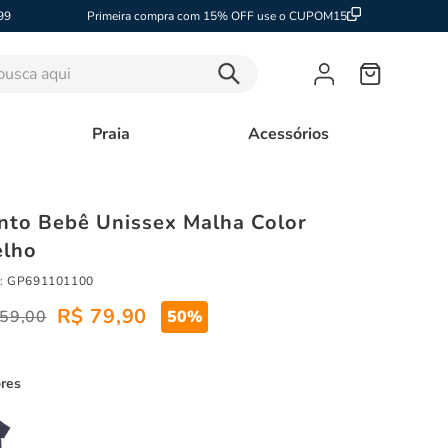
99
Primeira compra com 15% OFF use o CUPOM15
sca aqui
Praia
Acessórios
nto Bebê Unissex Malha Color
lho
:
GP691101100
R$
79
,
90
59
,
00
50%
ores