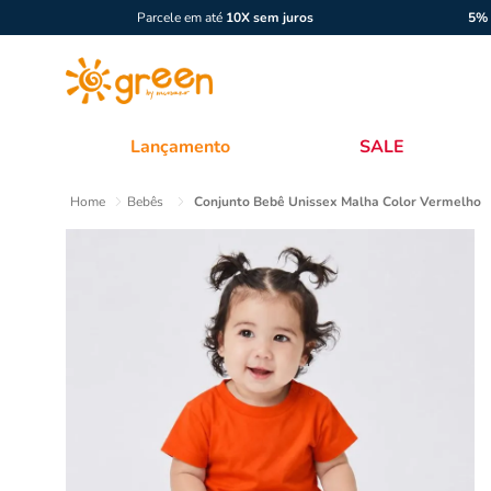
Parcele em até
10X sem juros
5% 
Lançamento
SALE
Bebês
Conjunto Bebê Unissex Malha Color Vermelho