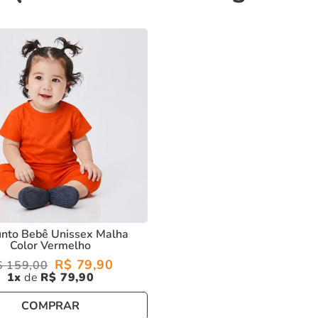
unto Bebê Unissex Malha
Color Vermelho
R$
79
,
90
$
159
,
00
1
R$
79
,
90
COMPRAR