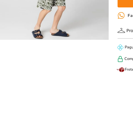
Fa
Pro
Pag
Com
Fret