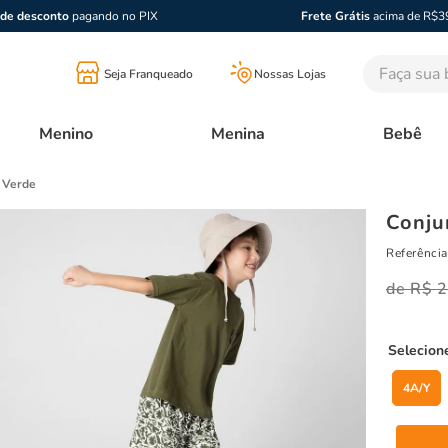
de desconto
pagando no PIX
Frete Grátis
acima de R$3
Faça sua bu
Seja Franqueado
Nossas Lojas
Menino
Menina
Bebê
a Verde
Conju
Referência
R$
2
4A/Y