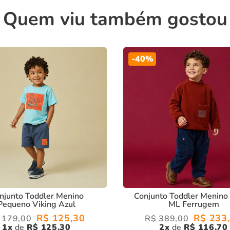
o perfeito e toque suave.
Quem viu também gostou
fisticação.
-
40%
ará confortável e estiloso, pronto para aproveitar o verão!
njunto Toddler Menino
Conjunto Toddler Menino
Pequeno Viking Azul
ML Ferrugem
R$
125
,
30
R$
233
,
179
,
00
R$
389
,
00
1
R$
125
,
30
2
R$
116
,
70