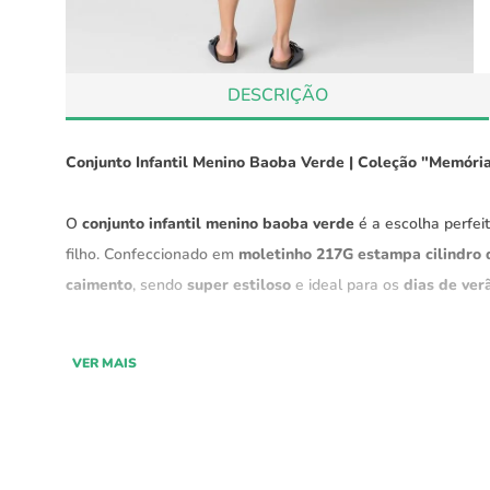
DESCRIÇÃO
Conjunto Infantil Menino Baoba Verde | Coleção "Memória
O
conjunto infantil menino baoba verde
é a escolha perfei
filho. Confeccionado em
moletinho 217G estampa cilindro 
caimento
, sendo
super estiloso
e ideal para os
dias de ver
Parte da
coleção "Memórias Afetivas"
, este conjunto é fe
VER MAIS
malha especial, com fios “flutuantes” no interior, proporcio
Características:
Material:
M
oletinho 100% Algodão, diferenciado, mais