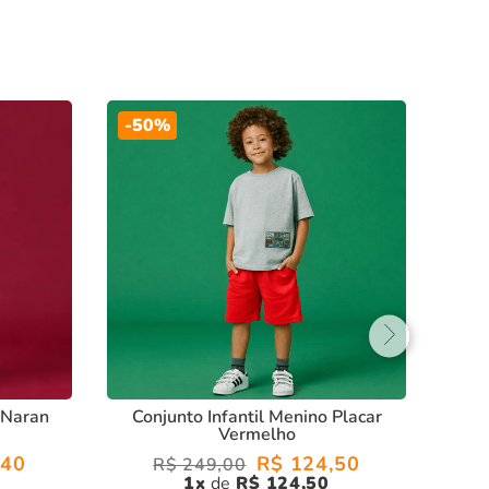
-
50%
Co
 Naran
Conjunto Infantil Menino Placar
Vermelho
40
R$
124
,
50
R$
249
,
00
1
R$
124
,
50