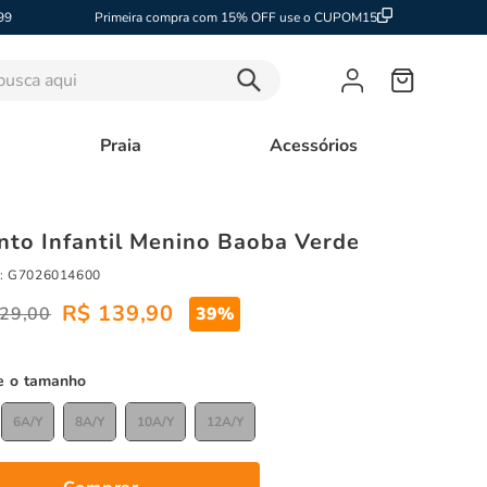
99
Primeira compra com 15% OFF use o CUPOM15
sca aqui
Praia
Acessórios
nto Infantil Menino Baoba Verde
:
G7026014600
R$
139
,
90
29
,
00
39%
tamanho
6A/Y
8A/Y
10A/Y
12A/Y