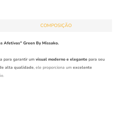
COMPOSIÇÃO
s Afetivas" Green By Missako.
ta para garantir um
visual moderno e elegante
para seu
de alta qualidade
, ele proporciona um
excelente
ão
.
ito com um
tecido
moletinho incrível
, com estrutura de
nando um visual único.
 denso e estável.