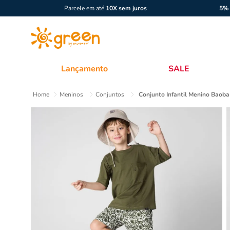
Parcele em até
10X sem juros
5% 
Lançamento
SALE
Meninos
Conjuntos
Conjunto Infantil Menino Baob