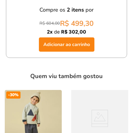
Compre os
2
itens
por
Material:
Moletinho bello tinturado, com estrutura
especial.
R$ 499,30
R$ 604,00
Design:
Peça versátil para manter a pequena aquecida
2x
de
R$ 302,00
com estilo.
Adicionar ao carrinho
Conforto:
Ideal para os dias mais frios.
Com a
conjunto infantil menino áfrica verde manga longa,
seu filho estará confortável, estiloso e pronto para aproveitar o
inverno com muito charme!
Quem viu também gostou
-
30%