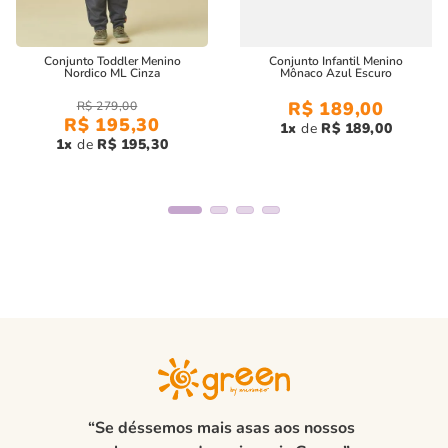
Conjunto Toddler Menino
Conjunto Infantil Menino
Nordico ML Cinza
Mônaco Azul Escuro
R$
189
,
00
R$
279
,
00
R$
195
,
30
1
R$
189
,
00
1
R$
195
,
30
“Se déssemos mais asas aos nossos