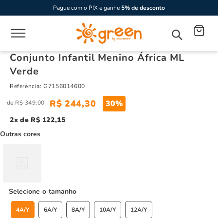
Pague com o PIX e ganhe
5% de desconto
Conjunto Infantil Menino África ML
Verde
Referência
:
G7156014600
R$
244
,
30
30%
R$
349
,
00
2
R$
122
,
15
Outras cores
tamanho
4A/Y
6A/Y
8A/Y
10A/Y
12A/Y