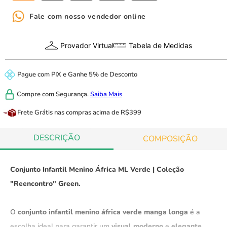
Fale com nosso vendedor online
Provador Virtual
Tabela de Medidas
Pague com
PIX
e
Ganhe 5% de Desconto
Compre com
Segurança.
Saiba Mais
Frete Grátis
nas compras acima de R$399
DESCRIÇÃO
COMPOSIÇÃO
Conjunto Infantil Menino África ML Verde | Coleção
"Reencontro" Green.
O
conjunto infantil menino áfrica verde manga longa
é a
escolha ideal para garantir um
visual moderno
e
elegante