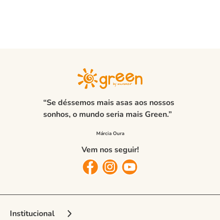
Versatilidade:
Ideal para combinar com tops e bottoms,
perfeito para qualquer ocasião
Durabilidade:
Malha mais densa e resistente, exclusiva
da coleção Green!
Com o
conjunto infantil menina amor marrom
, sua filha estará
confortável, estilosa e pronta para arrasar com muito charme!
“Se déssemos mais asas aos nossos
sonhos, o mundo seria mais Green.”
Vem nos seguir!
Institucional