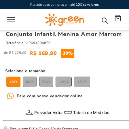
Parcele suas compras em até
10X sem juros
Conjunto Infantil Menina Amor Marrom
Referência
:
GP694304800
R$
169
,
90
39%
R$
279
,
00
tamanho
4A/Y
6A/Y
8A/Y
10A/Y
12A/Y
Fale com nosso vendedor online
Provador Virtual
Tabela de Medidas