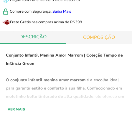
Pague com
PIX
e
Ganhe 5% de Desconto
Compre com
Segurança.
Saiba Mais
Frete Grátis
nas compras acima de R$399
DESCRIÇÃO
COMPOSIÇÃO
Conjunto Infantil Menina Amor Marrom | Coleção Tempo de
Infância Green
O
conjunto infantil menina amor marrom
é a escolha ideal
para garantir
estilo e conforto
à sua filha. Confeccionado em
moletinho bello tinturado de alta qualidade
, ele oferece
um
visual moderno e elegante
, perfeito para o dia a dia e
VER MAIS
ocasiões especiais. Sua
estruturada malha
proporciona
conforto excepcional
, enquanto a
cor delicada
confere um
charme único ao look.