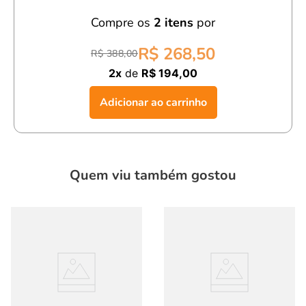
Conforto:
Nosso moletinho é diferenciado, mais denso,
Compre os
2
itens
por
com a construção mais fechada e por isso muito mais
estável.
R$ 268,50
R$ 388,00
2x
de
R$ 194,00
Com o
conjunto bebê menino camelo ml verde,
seu filho
estará pronto para curtir o dia com muito conforto, estilo e
Adicionar ao carrinho
praticidade.
seu filho estará confortável e estiloso. Ideal para o uso casual
diário.
Quem viu também gostou
,Bebê,Menino,Verão,Estilo,Conforto,Green By Missako