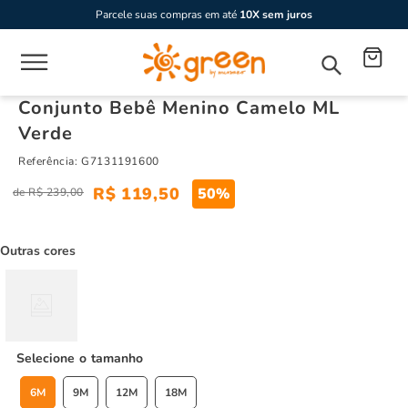
Parcele suas compras em até
10X sem juros
Conjunto Bebê Menino Camelo ML
Verde
Referência
:
G7131191600
R$
119
,
50
50%
R$
239
,
00
Outras cores
tamanho
6M
9M
12M
18M