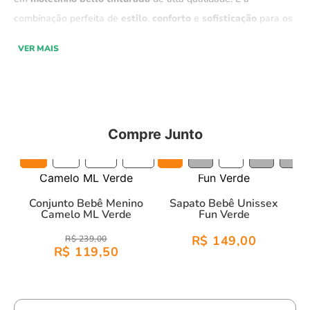
combinação perfeita de
estilo
,
conforto
e
sofisticação
para os
bebês, com uma
linda estampa de camelo,
este conjunto é
VER MAIS
composto por
blusa
e
calça,
e oferece um
design moderno
e
aconchegante
, ideal para manter seu bebê confortável e
estiloso ao mesmo tempo.
Compre Junto
Moletinho bello tem uma estrutura de malha que tem o
entrelaçamento feito de tal forma que os fios da malha,
no
6M
9M
12M
18M
14
15
16
17
18
interior, fiquem “flutuantes”.
Nosso moletinho é diferenciado,
mais denso,
com a
construção mais fechada
e por isso muito
Conjunto Bebê Menino
Sapato Bebê Unissex
mais estável.
Camelo ML Verde
Fun Verde
R$ 149,00
R$ 239,00
R$ 119,50
Características:
Material:
Moletinho bello - 100% Algodão.
Design:
Sofisticado e moderno, com excelente caimento.