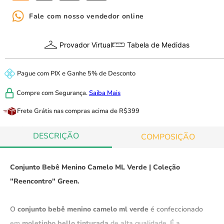
Fale com nosso vendedor online
Provador Virtual
Tabela de Medidas
Pague com
PIX
e
Ganhe 5% de Desconto
Compre com
Segurança.
Saiba Mais
Frete Grátis
nas compras acima de R$399
DESCRIÇÃO
COMPOSIÇÃO
Conjunto Bebê Menino Camelo ML Verde | Coleção
"Reencontro" Green.
O
conjunto bebê menino camelo ml verde
é confeccionado
em
moletinho bello tinturada
de alta qualidade.
É a