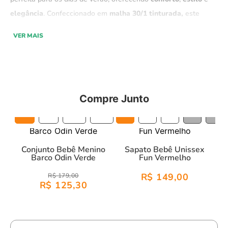
elegância
. Confeccionado em
malha 30/1 tinturada,
este
conjunto é composto por
camiseta
e
bermuda,
que
VER MAIS
proporciona um
caimento excelente
e é ideal para manter seu
bebê
confortável
durante todo o
dia.
Exclusivo da
coleção "Reencontro" Green,
esse conjunto
Compre Junto
apresenta uma
malha mais pesada
e de
alta qualidade
,
proporcionando uma
silhueta estruturada
e um
visual
6M
9M
12M
18M
14
15
16
17
18
sofisticado.
Perfeito para criar looks frescos e modernos nos
dias mais quentes.
Conjunto Bebê Menino
Sapato Bebê Unissex
Barco Odin Verde
Fun Vermelho
Características:
R$ 149,00
R$ 179,00
R$ 125,30
Material:
100% algodão, suave e respirável.
Design :
Toque moderno ao visual.
Conforto:
Malha de alta qualidade que proporciona