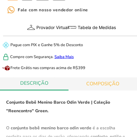
Fale com nosso vendedor online
Provador Virtual
Tabela de Medidas
Pague com
PIX
e
Ganhe 5% de Desconto
Compre com
Segurança.
Saiba Mais
Frete Grátis
nas compras acima de R$399
DESCRIÇÃO
COMPOSIÇÃO
Conjunto Bebê Menino Barco Odin Verde | Coleção
"Reencontro" Green.
O
conjunto bebê menino barco odin verde
é a escolha
perfeita para os dias de verão, oferecendo
conforto
,
estilo
e