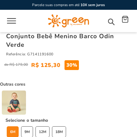
Parcele suas compras em até
10X sem juros
Conjunto Bebê Menino Barco Odin
Verde
Referência
:
G7141191600
R$
125
,
30
30%
R$
179
,
00
Outras cores
tamanho
6M
9M
12M
18M