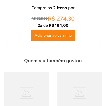
excelente caimento e conforto durante o uso.
Compre os
2
itens
por
Com o
conjunto bebê menino barco odin verde,
seu filho
R$ 274,30
R$ 328,00
estará pronto para aproveitar o verão com muito conforto e
2x
de
R$ 164,00
estilo, sem abrir mão da praticidade!
Adicionar ao carrinho
Quem viu também gostou