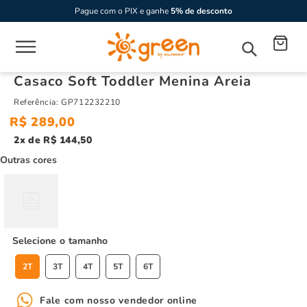
Pague com o PIX e ganhe
5% de desconto
Casaco Soft Toddler Menina Areia
Referência
:
GP712232210
R$
289
,
00
2
R$
144
,
50
Outras cores
tamanho
2T
3T
4T
5T
6T
Fale com nosso vendedor online