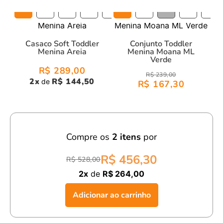
2T
3T
4T
5T
6T
2T
3T
4T
5T
6T
Casaco Soft Toddler
Conjunto Toddler
Menina Areia
Menina Moana ML
Verde
R$ 289,00
R$ 239,00
2
x
R$ 144,50
de
R$ 167,30
Compre os
2
itens
por
R$ 456,30
R$ 528,00
2x
de
R$ 264,00
Adicionar ao carrinho