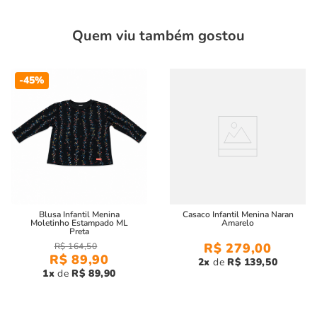
Quem viu também gostou
-
45%
Blusa Infantil Menina
Casaco Infantil Menina Naran
Moletinho Estampado ML
Amarelo
Preta
R$
279
,
00
R$
164
,
50
R$
89
,
90
2
R$
139
,
50
1
R$
89
,
90