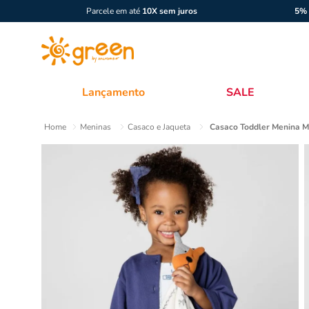
Parcele em até
10X sem juros
5% 
Lançamento
SALE
Meninas
Casaco e Jaqueta
Casaco Toddler Menina M