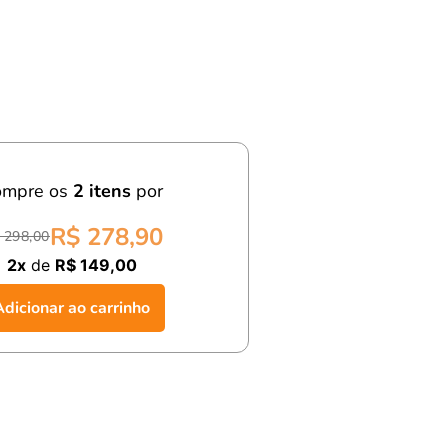
ompre os
2
itens
por
R$ 278,90
 298,00
2x
de
R$ 149,00
Adicionar ao carrinho