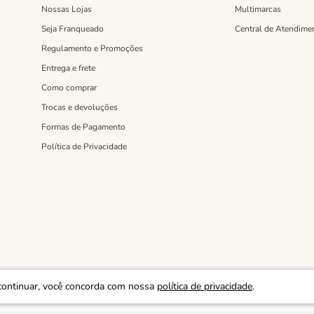
Nossas Lojas
Multimarcas
Seja Franqueado
Central de Atendime
Regulamento e Promoções
Entrega e frete
Como comprar
Trocas e devoluções
Formas de Pagamento
Política de Privacidade
continuar, você concorda com nossa
política de privacidade
.
 RUA JOAQUIM MARRA, 1037- SÃO PAULO - SP - CEP: 03514-003.