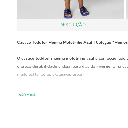
DESCRIÇÃO
Casaco Toddler Menina Moletinho Azul | Coleção "Memóri
O
casaco toddler menina moletinho azul
é confeccionado
oferece
durabilidade
e ideial para dias de
inverno.
Uma esc
muito estilo. Cores exclusivas Green!
Com uma estrutura de
malha especial,
o casaco tem
fios “
VER MAIS
uma excelente resistência. A superfície lisa do lado de for
um toque
vibrante ao look.
Características: