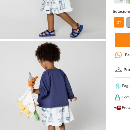
2T
Fa
Pro
Pag
Com
Fret