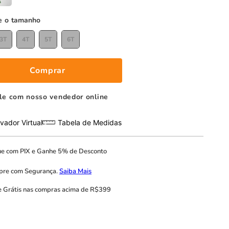
tamanho
3T
4T
5T
6T
Comprar
le com nosso vendedor online
vador Virtual
Tabela de Medidas
ue com
PIX
e
Ganhe 5% de Desconto
pre com
Segurança.
Saiba Mais
e Grátis
nas compras acima de R$399