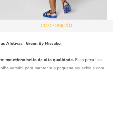
COMPOSIÇÃO
as Afetivas" Green By Missako.
 em
moletinho bello de alta qualidade.
Essa peça lisa
olha versátil para manter sua pequena aquecida e com
flutuantes”
no interior, proporcionando um visual único e
a contribui para um acabamento
impecável,
adicionando