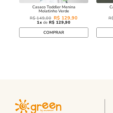
Casaco Toddler Menina
C
Moletinho Verde
R$
129
,
90
R$
149
,
00
R
1
R$
129
,
90
COMPRAR