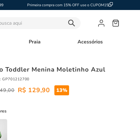
99
Primeira compra com 15% OFF use o CUPOM15
sca aqui
Praia
Acessórios
o Toddler Menina Moletinho Azul
:
GP701212700
R$
129
,
90
49
,
00
13%
ores