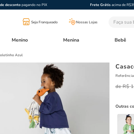
de desconto
pagando no PIX
Frete Grátis
acima de R$3
Faça sua bu
Seja Franqueado
Nossas Lojas
Menino
Menina
Bebê
oletinho Azul
Casac
Referência
R$
1
Outras c