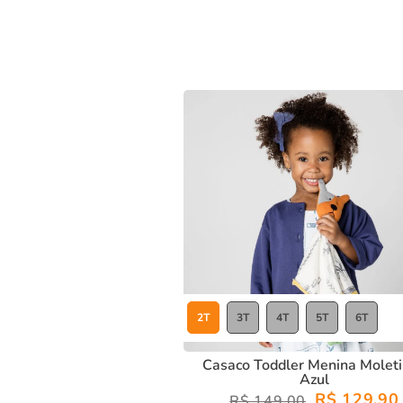
Material:
Moletinho bello tinturado, com estrutura esp
Design:
Peça lisa e versátil para manter a pequena aq
Conforto:
Ideal para os dias mais frios.
Com o
casaco toddler menina moletinho azul
, sua pequena
e estilo!
2T
3T
4T
5T
6T
Casaco Toddler Menina Molet
Azul
R$ 129,90
R$ 149,00