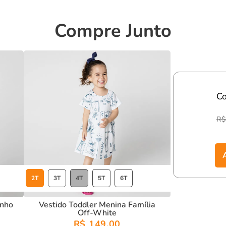
ecial.
Compre Junto
uecida com estilo.
 estará pronta para arrasar com muito charme, conforto
C
R$
2T
3T
4T
5T
6T
inho
Vestido Toddler Menina Família
Off-White
R$ 149,00