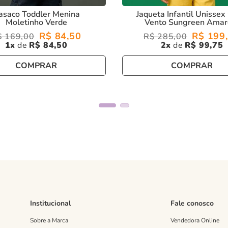
asaco Toddler Menina
Jaqueta Infantil Unissex
Moletinho Verde
Vento Sungreen Amar
R$
84
,
50
R$
199
,
$
169
,
00
R$
285
,
00
1
R$
84
,
50
2
R$
99
,
75
COMPRAR
COMPRAR
Institucional
Fale conosco
Sobre a Marca
Vendedora Online