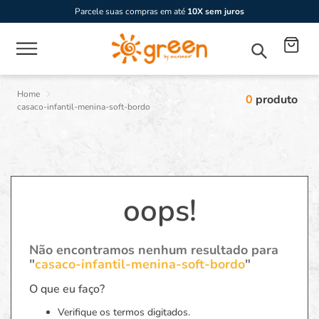
Parcele suas compras em até
10X sem juros
0
produto
casaco-infantil-menina-soft-bordo
oops!
Não encontramos nenhum resultado para
"
casaco-infantil-menina-soft-bordo
"
O que eu faço?
Verifique os termos digitados.