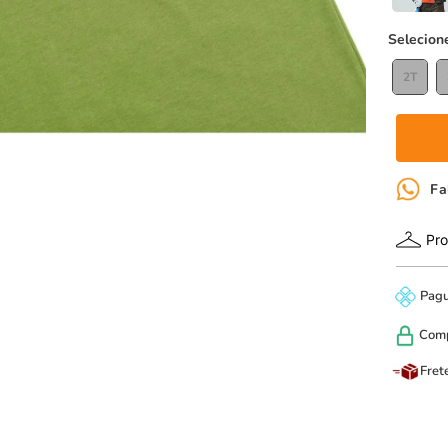
2T
Fa
Pro
Pag
Com
Fret