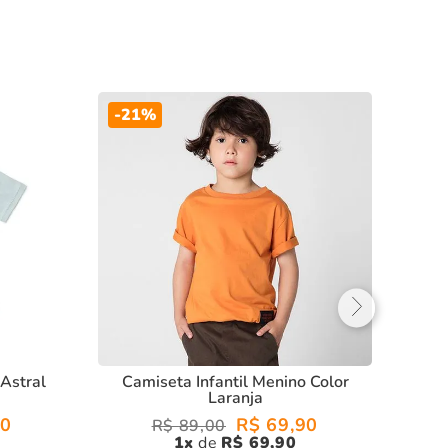
-
21%
C
 Astral
Camiseta Infantil Menino Color
Laranja
90
R$
69
,
90
R$
89
,
00
1
R$
69
,
90