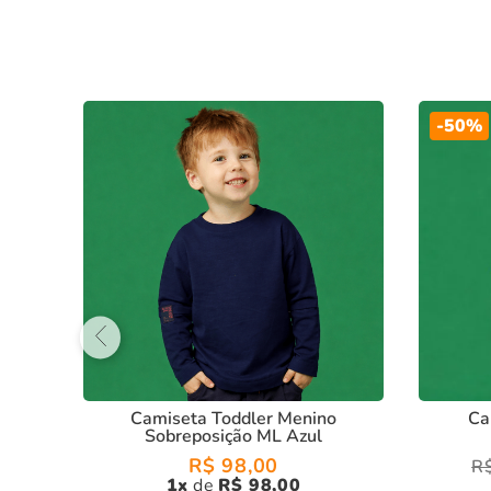
Material:
Malha 30/1 tinturada, de alta qualidade e re
Conforto e Estilo:
Ideal para o uso diário, com um ca
Durabilidade:
Malha mais pesada, garantindo maior re
-
50%
Com a
camiseta toddler warm
, seu filho estará sempre pro
Camiseta Toddler Menino
Ca
Sobreposição ML Azul
R$
98
,
00
R
1
R$
98
,
00