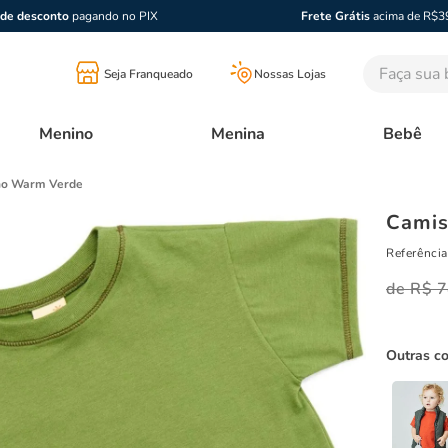
de desconto
pagando no PIX
Frete Grátis
acima de R$3
Faça sua bu
Seja Franqueado
Nossas Lojas
Menino
Menina
Bebê
no Warm Verde
Camis
Referência
R$
7
Outras c