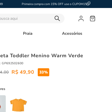
99
Primeira compra com 15% OFF use o CUPOM15
sca aqui
Praia
Acessórios
eta Toddler Menino Warm Verde
:
GP692502600
R$
49
,
90
4
,
00
33%
ores