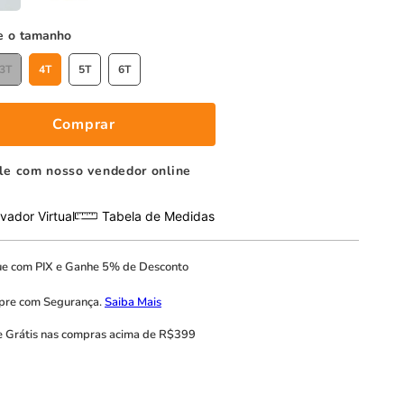
tamanho
3T
4T
5T
6T
Comprar
le com nosso vendedor online
vador Virtual
Tabela de Medidas
ue com
PIX
e
Ganhe 5% de Desconto
pre com
Segurança.
Saiba Mais
e Grátis
nas compras acima de R$399