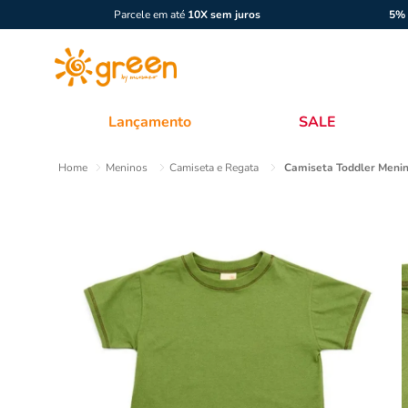
Parcele em até
10X sem juros
5% 
Lançamento
SALE
Meninos
Camiseta e Regata
Camiseta Toddler Meni