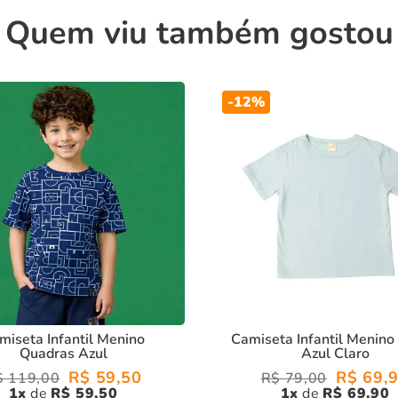
sistência
Quem viu também gostou
imento estruturado e confortável
sistência e estrutura
-
12%
nto para arrasar com muito estilo e conforto, no dia a dia!
miseta Infantil Menino
Camiseta Infantil Menino
Quadras Azul
Azul Claro
R$
59
,
50
R$
69
,
$
119
,
00
R$
79
,
00
1
R$
59
,
50
1
R$
69
,
90