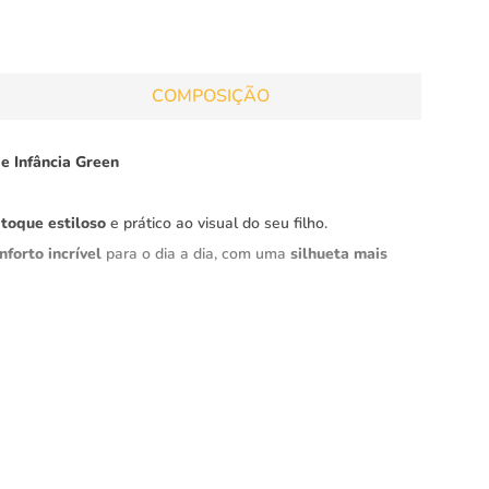
COMPOSIÇÃO
 Infância Green
m
toque estiloso
e prático ao visual do seu filho.
nforto incrível
para o dia a dia, com uma
silhueta mais
ta combina
qualidade e estilo
, garantindo que seu filho
sada
proporciona um
caimento perfeito
, mantendo a