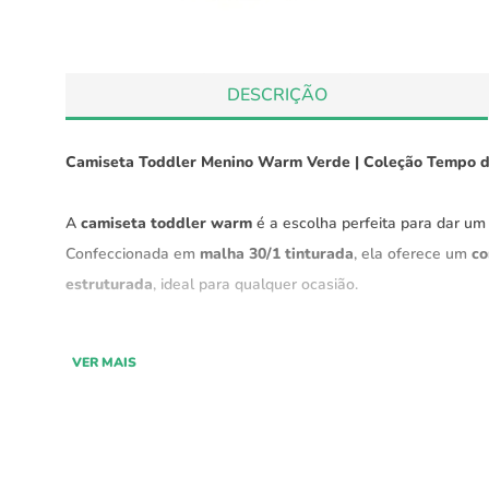
DESCRIÇÃO
Camiseta Toddler Menino Warm Verde | Coleção Tempo de
A
camiseta toddler warm
é a escolha perfeita para dar u
Confeccionada em
malha 30/1 tinturada
, ela oferece um
co
estruturada
, ideal para qualquer ocasião.
Parte da
coleção "Tempo de Infância" Green
, essa camise
VER MAIS
tenha uma peça
resistente e confortável
. A malha mais
pe
peça durável e de fácil manutenção.
Características: