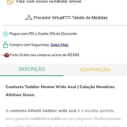
Fale com nosso vendedor online
Provador Virtual
Tabela de Medidas
Pague com
PIX
e
Ganhe 5% de Desconto
Compre com
Segurança.
Saiba Mais
Frete Grátis
nas compras acima de R$399
DESCRIÇÃO
COMPOSIÇÃO
Camiseta Toddler Menino Wide Azul | Coleção Memórias
Afetivas Green.
A
camiseta infantil toddler wide azul
é a escolha perfeita
para garantir
conforto e estilo
ao seu pequeno. Confeccionada
em
malha 30/1 tinturada,
ela é
ultra leve e macia.
Ideal para