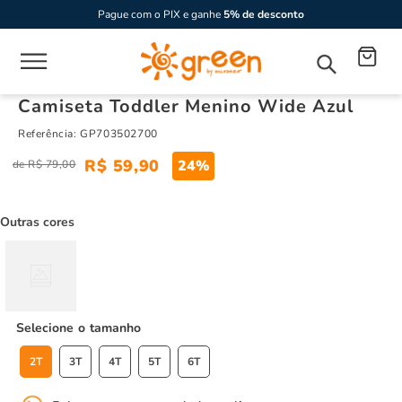
Pague com o PIX e ganhe
5% de desconto
Camiseta Toddler Menino Wide Azul
Referência
:
GP703502700
R$
59
,
90
24%
R$
79
,
00
Outras cores
tamanho
2T
3T
4T
5T
6T