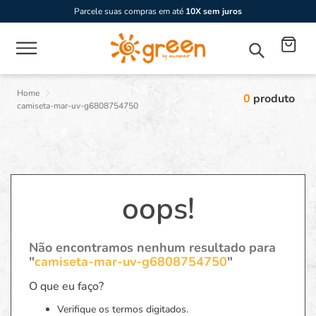
Parcele suas compras em até
10X sem juros
0
produto
camiseta-mar-uv-g6808754750
oops!
Não encontramos nenhum resultado para
"
camiseta-mar-uv-g6808754750
"
O que eu faço?
Verifique os termos digitados.