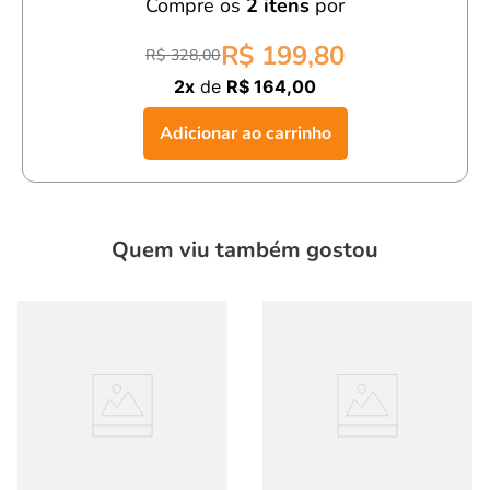
Compre os
2
itens
por
Com a
camiseta infantil menino tribal verde,
seu filho estará
R$ 199,80
R$ 328,00
confortável, estiloso e pronto para qualquer ocasião!
2x
de
R$ 164,00
Adicionar ao carrinho
Quem viu também gostou