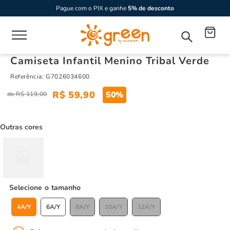
Pague com o PIX e ganhe
5% de desconto
Camiseta Infantil Menino Tribal Verde
Referência
:
G7026034600
R$
59
,
90
50%
R$
119
,
00
Outras cores
tamanho
4A/Y
6A/Y
8A/Y
10A/Y
12A/Y