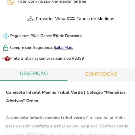
Fale com nosso vendedor online
Provador Virtual
Tabela de Medidas
Pague com
PIX
e
Ganhe 5% de Desconto
Compre com
Segurança.
Saiba Mais
Frete Grátis
nas compras acima de R$399
DESCRIÇÃO
COMPOSIÇÃO
Camiseta Infantil Menino Tribal Verde |
Coleção "Memórias
Afetivas" Green.
A
camiseta infantil menino tribal verde
é a escolha perfeita
para garantir
conforto e estilo
ao seu pequeno. Confeccionada
em
malha 30/1 tinturada
, ela possui uma
linda estampa
,