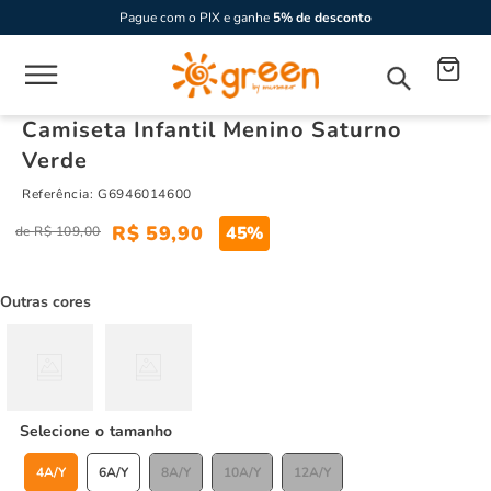
Pague com o PIX e ganhe
5% de desconto
Camiseta Infantil Menino Saturno
Verde
Referência
:
G6946014600
R$
59
,
90
45%
R$
109
,
00
Outras cores
tamanho
4A/Y
6A/Y
8A/Y
10A/Y
12A/Y