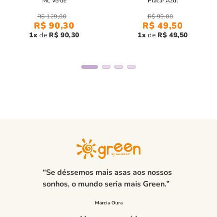
ML Verde
Placar Azul
R$
129
,
00
R$
99
,
00
R$
90
,
30
R$
49
,
50
Com a
camiseta infantil menino saturno verde
, seu filho
1
R$
90
,
30
1
R$
49
,
50
estará confortável, estiloso e pronto para qualquer ocasião!
“Se déssemos mais asas aos nossos
sonhos, o mundo seria mais Green.”