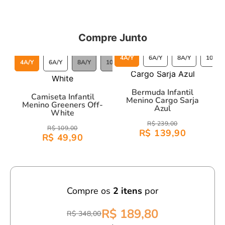
A malha que utilizamos na maioria de nossas peças é um
pouco mais pesada e tem uma espessura de fio que
Compre Junto
proporciona uma silhueta mais estruturada nas peças.
4A/Y
6A/Y
8A/Y
10A/Y
4A/Y
6A/Y
8A/Y
10A/Y
12A/Y
Bermuda Infantil
Camiseta Infantil
Menino Cargo Sarja
Menino Greeners Off-
Azul
White
R$ 239,00
R$ 109,00
R$ 139,90
R$ 49,90
Compre os
2
itens
por
R$ 189,80
R$ 348,00