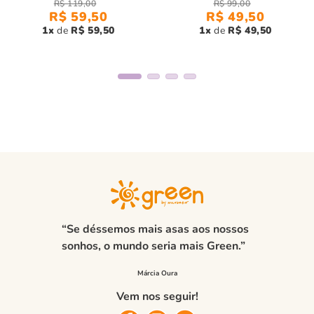
R$
119
,
00
R$
99
,
00
R$
59
,
50
R$
49
,
50
1
R$
59
,
50
1
R$
49
,
50
“Se déssemos mais asas aos nossos
sonhos, o mundo seria mais Green.”
Vem nos seguir!