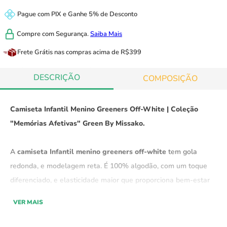
Pague com
PIX
e
Ganhe 5% de Desconto
Compre com
Segurança.
Saiba Mais
Frete Grátis
nas compras acima de R$399
DESCRIÇÃO
COMPOSIÇÃO
Camiseta Infantil Menino Greeners Off-White | Coleção
"Memórias Afetivas" Green By Missako.
A
camiseta Infantil menino greeners off-white
tem gola
redonda, e modelagem reta. É 100% algodão, com um toque
diferenciado, e elasticidade maior que proporciona bem-estar
ao vestir. Fácil de combinar, de vestir e muito confortável!
VER MAIS
Coleção "Memórias Afetivas" Green By Missako.