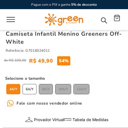
Pague com o PIX e ganhe
5% de desconto
Camiseta Infantil Menino Greeners Off-
White
Referência
:
G7016024011
R$
49
,
90
54%
R$
109
,
00
tamanho
4A/Y
6A/Y
8A/Y
10A/Y
12A/Y
Fale com nosso vendedor online
Provador Virtual
Tabela de Medidas