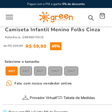
Pague com o PIX e ganhe
5% de desconto
Camiseta Infantil Menino Folks Cinza
Referência
:
G6946074515
R$
59
,
90
45%
R$
109
,
00
tamanho
4A/Y
6A/Y
8A/Y
10A/Y
12A/Y
Fale com nosso vendedor online
Provador Virtual
Tabela de Medidas