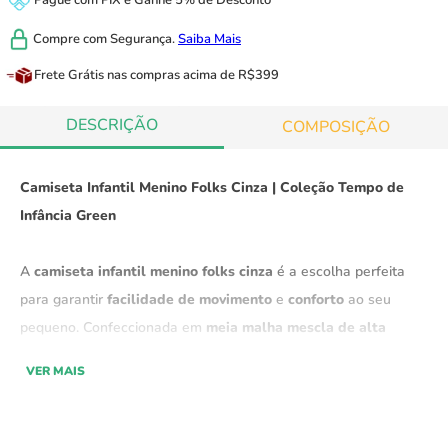
Pague com
PIX
e
Ganhe 5% de Desconto
Compre com
Segurança.
Saiba Mais
Frete Grátis
nas compras acima de R$399
DESCRIÇÃO
COMPOSIÇÃO
Camiseta Infantil Menino Folks Cinza | Coleção Tempo de
Infância Green
A
camiseta infantil menino folks cinza
é a escolha perfeita
para garantir
facilidade de movimento
e
conforto
ao seu
pequeno. Confeccionada em
meia malha mescla de alta
qualidade
, ela é
ideal para os dias quentes de aventuras ao
VER MAIS
ar livre
e para o
uso casual diário
, proporcionando
toque
suave
e
respirabilidade
.