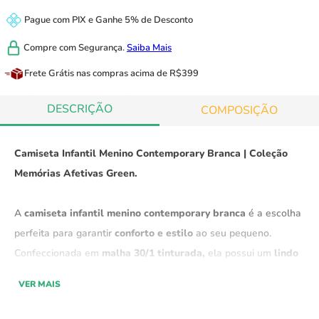
Pague com
PIX
e
Ganhe 5% de Desconto
Compre com
Segurança.
Saiba Mais
Frete Grátis
nas compras acima de R$399
DESCRIÇÃO
COMPOSIÇÃO
Camiseta Infantil Menino Contemporary Branca | Coleção
Memórias Afetivas Green.
A
camiseta infantil menino contemporary branca
é a escolha
perfeita para garantir
conforto e estilo
ao seu pequeno.
Confeccionada em
malha 30/1 tinturada,
ela possui um
lindo
bolso frontal,
sendo
ultra leve e macia.
Ideal para o
uso
VER MAIS
casual diário
em qualquer estação do ano.