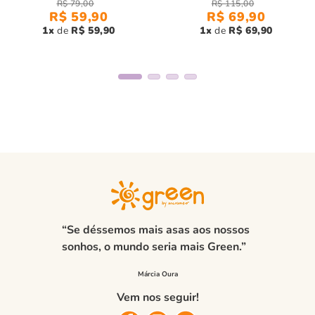
R$
79
,
00
R$
115
,
00
R$
59
,
90
R$
69
,
90
1
R$
59
,
90
1
R$
69
,
90
“Se déssemos mais asas aos nossos
sonhos, o mundo seria mais Green.”
Vem nos seguir!