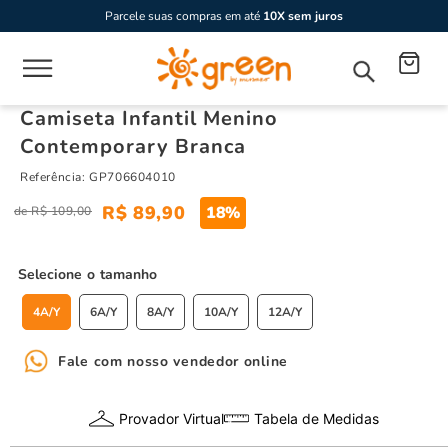
Parcele suas compras em até
10X sem juros
Camiseta Infantil Menino
Contemporary Branca
Referência
:
GP706604010
R$
89
,
90
18%
R$
109
,
00
tamanho
4A/Y
6A/Y
8A/Y
10A/Y
12A/Y
Fale com nosso vendedor online
Provador Virtual
Tabela de Medidas